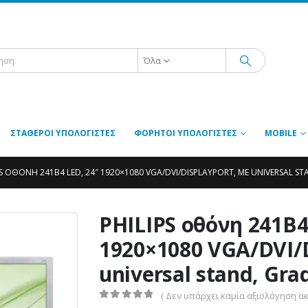
Όλα
ΣΤΑΘΕΡΟΊ ΥΠΟΛΟΓΙΣΤΈΣ
ΦΟΡΗΤΟΊ ΥΠΟΛΟΓΙΣΤΈΣ
MOBILE
PS ΟΘΌΝΗ 241B4 LED, 24″ 1920×1080 VGA/DVI/DISPLAYPORT, ΜΕ UNIVERSAL ST
PHILIPS οθόνη 241B4
1920×1080 VGA/DVI/D
universal stand, Gra
( Δεν υπάρχει καμία αξιολόγηση ακ
0
out of 5