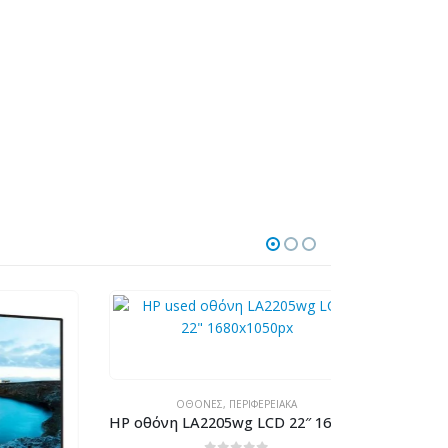
ΟΘΌΝΕΣ
,
ΠΕΡΙΦΕΡΕΙΑΚΆ
ΟΘ
HP οθόνη LA2205wg LCD 22″ 1680x1050px, DVI/VGA/DisplayPort, Grade B