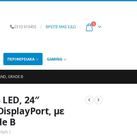
0
2310 913455
|
ΒΡΕΙΤΕ ΜΑΣ ΕΔΩ
ΠΕΡΙΦΕΡΕΙΑΚΆ
GAMING
AND, GRADE B
 LED, 24″
isplayPort, με
de B
όμη. )