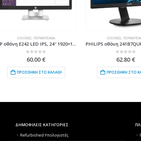
ΟΘΌΝΕΣ
,
ΠΕΡΙΦΕΡΕΙΑΚΆ
ΟΘΌΝΕΣ
,
ΠΕΡΙΦΕΡΕΙΑΚΆ
HP οθόνη E242 LED IPS, 24″ 1920×1200, VGA/DisplayPort/HDMI, Grade B
0
out of 5
0
out of 5
60.00
€
62.80
€
ΠΡΟΣΘΉΚΗ ΣΤΟ ΚΑΛΆΘΙ
ΠΡΟΣΘΉΚΗ ΣΤΟ ΚΑΛΆΘΙ
ΔΗΜΟΦΙΛΕΙΣ ΚΑΤΗΓΟΡΙΕΣ
ΠΛ
Refurbished Υπολογιστές