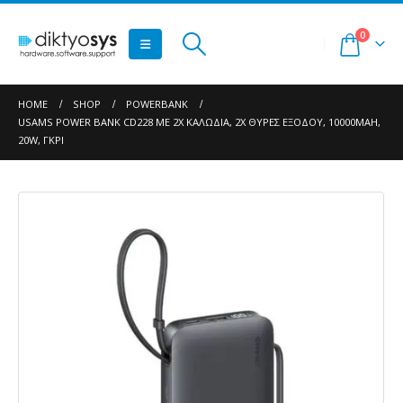
0
HOME
SHOP
POWERBANK
USAMS POWER BANK CD228 ΜΕ 2X ΚΑΛΏΔΙΑ, 2X ΘΎΡΕΣ ΕΞΌΔΟΥ, 10000MAH,
20W, ΓΚΡΙ