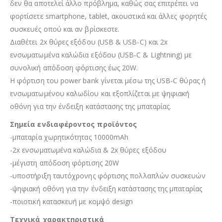
δεν θα αποτελεί άλλο πρόβλημα, καθώς σας επιτρέπει να
φορτίσετε smartphone, tablet, ακουστικά και άλλες φορητές
συσκευές οπού και αν βρίσκεστε.
Διαθέτει 2x θύρες εξόδου (USB & USB-C) και 2x
ενσωματωμένα καλώδια εξόδου (USB-C & Lightning) με
συνολική απόδοση φόρτισης έως 20W.
Η φόρτιση του power bank γίνεται μέσω της USB-C θύρας ή
ενσωματωμένου καλωδίου και εξοπλίζεται με ψηφιακή
οθόνη για την ένδειξη κατάστασης της μπαταρίας.
Σημεία ενδιαφέροντος προϊόντος
-μπαταρία χωρητικότητας 10000mAh
-2x ενσωματωμένα καλώδια & 2x θύρες εξόδου
-μέγιστη απόδοση φόρτισης 20W
-υποστήριξη ταυτόχρονης φόρτισης πολλαπλών συσκευών
-ψηφιακή οθόνη για την ένδειξη κατάστασης της μπαταρίας
-ποιοτική κατασκευή με κομψό design
Τεχνικά χαρακτηριστικά