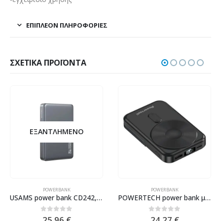
ΕΠΙΠΛΈΟΝ ΠΛΗΡΟΦΟΡΊΕΣ
ΣΧΕΤΙΚΆ ΠΡΟΪΌΝΤΑ
ΕΞΑΝΤΛΗΜΈΝΟ
POWERBANK
POWERBANK
USAMS power bank CD242, magnetic wireless, USB-C έξοδος, 10000mAh, 20W, γκρι
POWERTECH power bank με οθόνη PT-1416, 10000mah, magnetic wireless, 22.5W, μαύρο
0
out of 5
0
out of 5
25.96
€
24.27
€