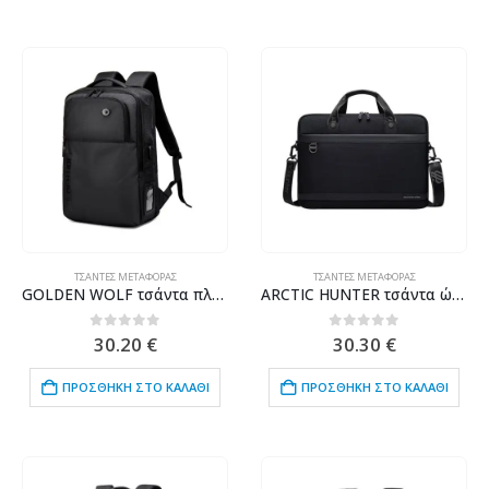
ΤΣΆΝΤΕΣ ΜΕΤΑΦΟΡΆΣ
ΤΣΆΝΤΕΣ ΜΕΤΑΦΟΡΆΣ
GOLDEN WOLF τσάντα πλάτης GB00399, με θήκη laptop 15.6", 20L, μαύρη
ARCTIC HUNTER τσάντα ώμου GW00022 για laptop 15.6", 8L, μαύρη
0
out of 5
0
out of 5
30.20
€
30.30
€
ΠΡΟΣΘΉΚΗ ΣΤΟ ΚΑΛΆΘΙ
ΠΡΟΣΘΉΚΗ ΣΤΟ ΚΑΛΆΘΙ