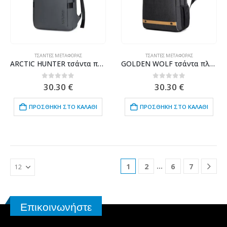
ΤΣΆΝΤΕΣ ΜΕΤΑΦΟΡΆΣ
ΤΣΆΝΤΕΣ ΜΕΤΑΦΟΡΆΣ
ARCTIC HUNTER τσάντα πλάτης B00574 με θήκη laptop 15.6", 10L, γκρι
GOLDEN WOLF τσάντα πλάτης GB00375 με θήκη laptop 15.6", 19L, USB, μαύρη
0
out of 5
0
out of 5
30.30
€
30.30
€
ΠΡΟΣΘΉΚΗ ΣΤΟ ΚΑΛΆΘΙ
ΠΡΟΣΘΉΚΗ ΣΤΟ ΚΑΛΆΘΙ
…
1
2
6
7
Επικοινωνήστε