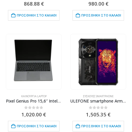
0
out of 5
0
out of 5
868.88
€
980.00
€
ΠΡΟΣΘΉΚΗ ΣΤΟ ΚΑΛΆΘΙ
ΠΡΟΣΘΉΚΗ ΣΤΟ ΚΑΛΆΘΙ
ΚΑΙΝΟΎΡΓΙΑ LAPTOP
ΣΥΣΚΕΥΈΣ SMARTPHONE
Pixel Genius Pro 15,6″ Intel Core i9 10885H, 16GB Ram,1TB SSD
ULEFONE smartphone Armor 28 Ultra Thermal, 6.67″ & 1.04, 16/1TB, 5G, 10600mAh, IP68/IP69K, μαύρο
0
out of 5
0
out of 5
1,020.00
€
1,505.35
€
ΠΡΟΣΘΉΚΗ ΣΤΟ ΚΑΛΆΘΙ
ΠΡΟΣΘΉΚΗ ΣΤΟ ΚΑΛΆΘΙ