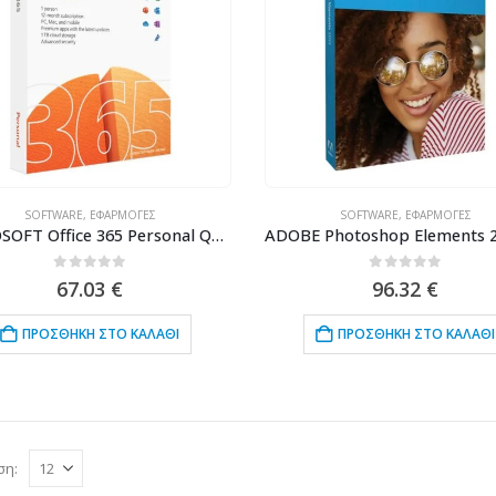
SOFTWARE
,
ΕΦΑΡΜΟΓΈΣ
SOFTWARE
,
ΕΦΑΡΜΟΓΈΣ
MICROSOFT Office 365 Personal QQ2-00989, English, medialess P6, 1 έτος
0
out of 5
0
out of 5
67.03
€
96.32
€
ΠΡΟΣΘΉΚΗ ΣΤΟ ΚΑΛΆΘΙ
ΠΡΟΣΘΉΚΗ ΣΤΟ ΚΑΛΆΘΙ
ση: