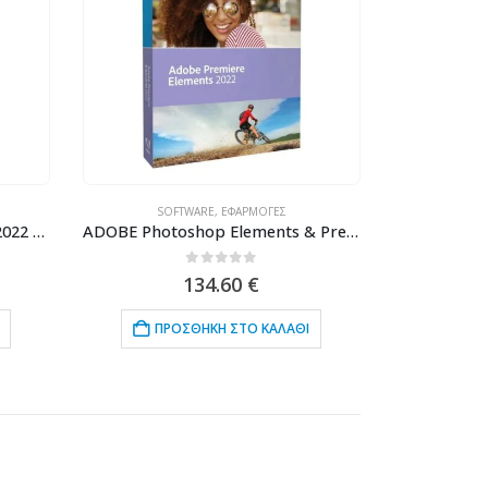
SOFTWARE
,
ΕΦΑΡΜΟΓΈΣ
ADOBE Photoshop Elements 2022 65318984, DVD
ADOBE Photoshop Elements & Premiere Elements 2022 65319090, DVD
0
out of 5
134.60
€
ΠΡΟΣΘΉΚΗ ΣΤΟ ΚΑΛΆΘΙ