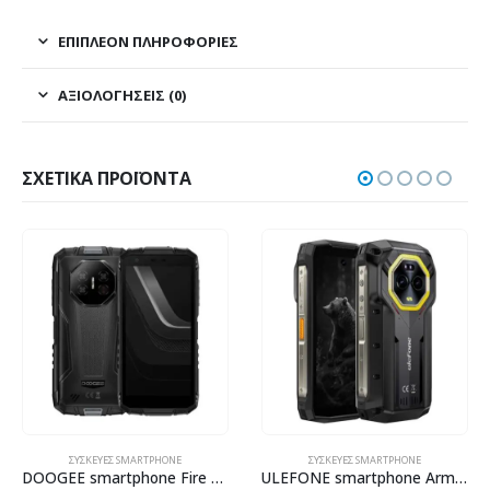
ΕΠΙΠΛΈΟΝ ΠΛΗΡΟΦΟΡΊΕΣ
ΑΞΙΟΛΟΓΉΣΕΙΣ (0)
ΣΧΕΤΙΚΆ ΠΡΟΪΌΝΤΑ
ΣΥΣΚΕΥΈΣ SMARTPHONE
ΣΥΣΚΕΥΈΣ SMARTPHONE
DOOGEE smartphone Fire 3, 5.5″, 3/64GB, 8350mAh, IP68/IP69K/MIL-STD-810H, μαύρο
ULEFONE smartphone Armor Mini 20, 4.7″, 8/256GB, 4G, 6200mAh, IP68/IP69K, μαύρο