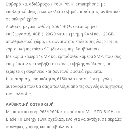
Στιβαρό και αδιάβροχο (IP68/IP69K) smartphone, με
επιβλητικό design και σκελετό υψηλής ποιότητας, ανθεκτικό
σε σκληρή χρήση.
Διαθέτει μεγάλη οθόνη 6.56″ HD+, οκταπύρηνο
επεξεργαστή, 4GB (+20GB virtual) μνήμη RAM και 128GB
αποθηκευτικό χώρο, με δυνατότητα επέκτασης έως 2TB με
κάρτα μνήμης micro SD (δεν συμπεριλαμβάνεται).
Με κύρια κάμερα 16MP και εμπρόσθια κάμερα 8MP, που σας
επιτρέπουν να τραβήξετε εικόνες υψηλής ανάλυσης, με
εξαιρετική σαφήνεια και ζωντανά φυσικά χρώματα.
Η μπαταρία χωρητικότητας 6150mAh προσφέρει μεγάλη
αυτονομία που θα σας απαλλάξει από τις συχνές αναζητήσεις
τροφοδοσίας.
Ανθεκτική κατασκευή
Με πιστοποίηση IP68/IP69K και πρότυπο MIL-STD-810H, το
Blade 10 Energy είναι σχεδιασμένο για να αντέχει σε ακραίες
συνθήκες χρήσης και περιβάλλοντα.