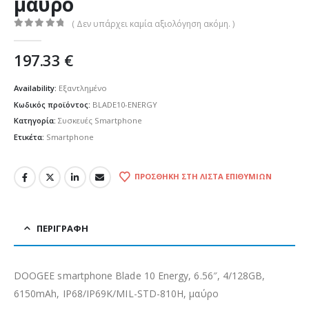
μαύρο
( Δεν υπάρχει καμία αξιολόγηση ακόμη. )
0
out of 5
197.33
€
Availability:
Εξαντλημένο
Κωδικός προϊόντος:
BLADE10-ENERGY
Κατηγορία:
Συσκευές Smartphone
Ετικέτα:
Smartphone
ΠΡΟΣΘΉΚΗ ΣΤΗ ΛΊΣΤΑ ΕΠΙΘΥΜΙΏΝ
ΠΕΡΙΓΡΑΦΉ
DOOGEE smartphone Blade 10 Energy, 6.56″, 4/128GB,
6150mAh, IP68/IP69K/MIL-STD-810H, μαύρο