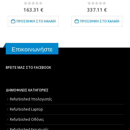
0
out of 5
0
out of 5
163.31
€
337.11
€
ΠΡΟΣΘΉΚΗ ΣΤΟ ΚΑΛΆΘΙ
ΠΡΟΣΘΉΚΗ ΣΤΟ ΚΑΛΆΘΙ
Επικοινωνήστε
ΒΡΕΊΤΕ ΜΑΣ ΣΤΟ FACEBOOK
ΔΗΜΟΦΙΛΕΙΣ ΚΑΤΗΓΟΡΙΕΣ
Refurbished Υπολογιστές
Refurbished Laptop
Refurbished Οθόνες
Refurbished Εκτυπωτές