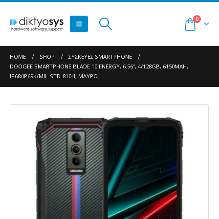
0
HOME
SHOP
ΣΥΣΚΕΥΈΣ SMARTPHONE
DOOGEE SMARTPHONE BLADE 10 ENERGY, 6.56″, 4/128GB, 6150MAH,
IP68/IP69K/MIL-STD-810H, ΜΑΎΡΟ