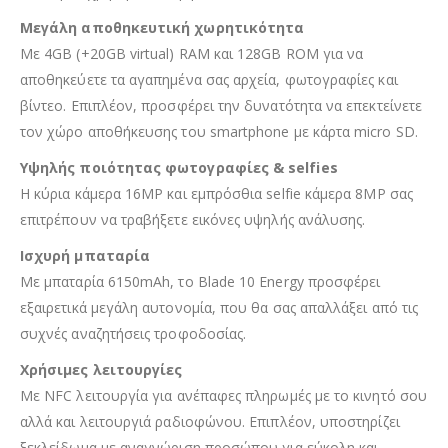
Μεγάλη αποθηκευτική χωρητικότητα
Με 4GB (+20GB virtual) RAM και 128GB ROM για να
αποθηκεύετε τα αγαπημένα σας αρχεία, φωτογραφίες και
βίντεο. Επιπλέον, προσφέρει την δυνατότητα να επεκτείνετε
τον χώρο αποθήκευσης του smartphone με κάρτα micro SD.
Υψηλής ποιότητας φωτογραφίες & selfies
Η κύρια κάμερα 16MP και εμπρόσθια selfie κάμερα 8MP σας
επιτρέπουν να τραβήξετε εικόνες υψηλής ανάλυσης.
Ισχυρή μπαταρία
Με μπαταρία 6150mAh, το Blade 10 Energy προσφέρει
εξαιρετικά μεγάλη αυτονομία, που θα σας απαλλάξει από τις
συχνές αναζητήσεις τροφοδοσίας.
Χρήσιμες λειτουργίες
Με NFC λειτουργία για ανέπαφες πληρωμές με το κινητό σου
αλλά και λειτουργιά ραδιοφώνου. Επιπλέον, υποστηρίζει
ξεκλείδωμα με αναγνώριση προσώπου για εύκολη και