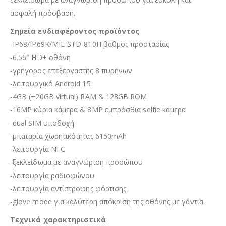
ασφαλή πρόσβαση.
Σημεία ενδιαφέροντος προϊόντος
-IP68/IP69K/MIL-STD-810H βαθμός προστασίας
-6.56″ HD+ οθόνη
-γρήγορος επεξεργαστής 8 πυρήνων
-λειτουργικό Android 15
-4GB (+20GB virtual) RAM & 128GB ROM
-16MP κύρια κάμερα & 8MP εμπρόσθια selfie κάμερα
-dual SIM υποδοχή
-μπαταρία χωρητικότητας 6150mAh
-λειτουργία NFC
-ξεκλείδωμα με αναγνώριση προσώπου
-λειτουργία ραδιοφώνου
-λειτουργία αντίστροφης φόρτισης
-glove mode για καλύτερη απόκριση της οθόνης με γάντια
Τεχνικά χαρακτηριστικά