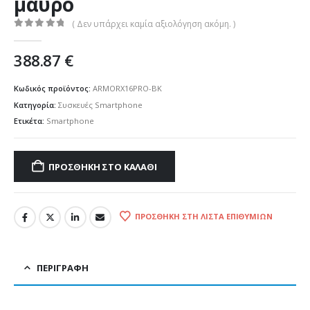
μαύρο
( Δεν υπάρχει καμία αξιολόγηση ακόμη. )
0
out of 5
388.87
€
Κωδικός προϊόντος:
ARMORX16PRO-BK
Κατηγορία:
Συσκευές Smartphone
Ετικέτα:
Smartphone
ΠΡΟΣΘΉΚΗ ΣΤΟ ΚΑΛΆΘΙ
ΠΡΟΣΘΉΚΗ ΣΤΗ ΛΊΣΤΑ ΕΠΙΘΥΜΙΏΝ
ΠΕΡΙΓΡΑΦΉ