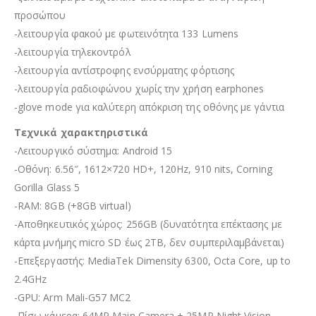
προσώπου
-λειτουργία φακού με φωτεινότητα 133 Lumens
-λειτουργία τηλεκοντρόλ
-λειτουργία αντίστροφης ενσύρματης φόρτισης
-λειτουργία ραδιοφώνου χωρίς την χρήση earphones
-glove mode για καλύτερη απόκριση της οθόνης με γάντια
Τεχνικά χαρακτηριστικά
-Λειτουργικό σύστημα: Android 15
-Οθόνη: 6.56″, 1612×720 HD+, 120Hz, 910 nits, Corning
Gorilla Glass 5
-RAM: 8GB (+8GB virtual)
-Αποθηκευτικός χώρος: 256GB (δυνατότητα επέκτασης με
κάρτα μνήμης micro SD έως 2TB, δεν συμπεριλαμβάνεται)
-Επεξεργαστής: MediaTek Dimensity 6300, Octa Core, up to
2.4GHz
-GPU: Arm Mali-G57 MC2
-Πίσω κάμερα: 64MP Main Camera + 25MP Night Vision