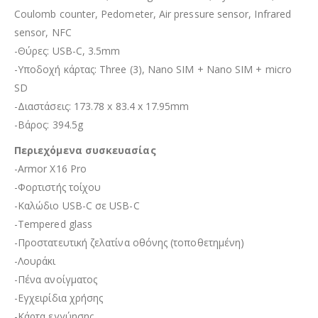
Coulomb counter, Pedometer, Air pressure sensor, Infrared
sensor, NFC
-Θύρες: USB-C, 3.5mm
-Υποδοχή κάρτας: Three (3), Nano SIM + Nano SIM + micro
SD
-Διαστάσεις: 173.78 x 83.4 x 17.95mm
-Βάρος: 394.5g
Περιεχόμενα συσκευασίας
-Armor X16 Pro
-Φορτιστής τοίχου
-Καλώδιο USB-C σε USB-C
-Tempered glass
-Προστατευτική ζελατίνα οθόνης (τοποθετημένη)
-Λουράκι
-Πένα ανοίγματος
-Εγχειρίδια χρήσης
-Κάρτα εγγύησης