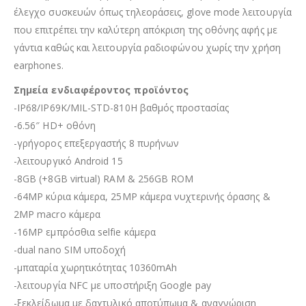
έλεγχο συσκευών όπως τηλεοράσεις, glove mode λειτουργία
που επιτρέπει την καλύτερη απόκριση της οθόνης αφής με
γάντια καθώς και λειτουργία ραδιοφώνου χωρίς την χρήση
earphones.
Σημεία ενδιαφέροντος προϊόντος
-IP68/IP69K/MIL-STD-810H βαθμός προστασίας
-6.56″ HD+ οθόνη
-γρήγορος επεξεργαστής 8 πυρήνων
-λειτουργικό Android 15
-8GB (+8GB virtual) RAM & 256GB ROM
-64MP κύρια κάμερα, 25MP κάμερα νυχτερινής όρασης &
2MP macro κάμερα
-16MP εμπρόσθια selfie κάμερα
-dual nano SIM υποδοχή
-μπαταρία χωρητικότητας 10360mAh
-λειτουργία NFC με υποστήριξη Google pay
-ξεκλείδωμα με δαχτυλικό αποτύπωμα & αναγνώριση