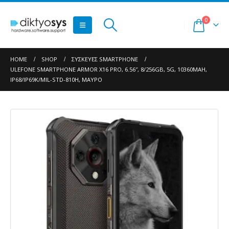
0
HOME
SHOP
ΣΥΣΚΕΥΈΣ SMARTPHONE
ULEFONE SMARTPHONE ARMOR X16 PRO, 6.56″, 8/256GB, 5G, 10360MAH,
IP68/IP69K/MIL-STD-810H, ΜΑΎΡΟ