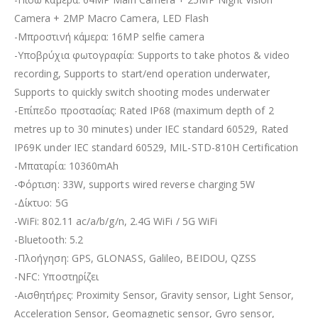
Camera + 2MP Macro Camera, LED Flash
-Μπροστινή κάμερα: 16MP selfie camera
-Υποβρύχια φωτογραφία: Supports to take photos & video
recording, Supports to start/end operation underwater,
Supports to quickly switch shooting modes underwater
-Επίπεδο προστασίας: Rated IP68 (maximum depth of 2
metres up to 30 minutes) under IEC standard 60529, Rated
IP69K under IEC standard 60529, MIL-STD-810H Certification
-Μπαταρία: 10360mAh
-Φόρτιση: 33W, supports wired reverse charging 5W
-Δίκτυο: 5G
-WiFi: 802.11 ac/a/b/g/n, 2.4G WiFi / 5G WiFi
-Bluetooth: 5.2
-Πλοήγηση: GPS, GLONASS, Galileo, BEIDOU, QZSS
-NFC: Υποστηρίζει
-Αισθητήρες: Proximity Sensor, Gravity sensor, Light Sensor,
Acceleration Sensor, Geomagnetic sensor, Gyro sensor,