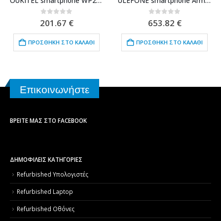
OUKITEL smartphone WP28E, 6.52″, 4/64GB, 10600mAh, IP68/IP69K, μαύρο
ULEFONE smartphone Armor 26 Ultra Walkie-Talkie, 6.78″, 12/512GB, 5G, 15600mAh, IP68/IP69K, μαύρο
0
out of 5
0
out of 5
201.67
€
653.82
€
ΠΡΟΣΘΉΚΗ ΣΤΟ ΚΑΛΆΘΙ
ΠΡΟΣΘΉΚΗ ΣΤΟ ΚΑΛΆΘΙ
Επικοινωνήστε
ΒΡΕΊΤΕ ΜΑΣ ΣΤΟ FACEBOOK
ΔΗΜΟΦΙΛΕΙΣ ΚΑΤΗΓΟΡΙΕΣ
Refurbished Υπολογιστές
Refurbished Laptop
Refurbished Οθόνες