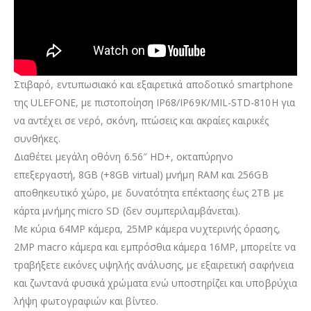
Στιβαρό, εντυπωσιακό και εξαιρετικά αποδοτικό smartphone
της ULEFONE, με πιστοποίηση IP68/IP69K/MIL-STD-810H για
να αντέχει σε νερό, σκόνη, πτώσεις και ακραίες καιρικές
συνθήκες.
Διαθέτει μεγάλη οθόνη 6.56″ HD+, οκταπύρηνο
επεξεργαστή, 8GB (+8GB virtual) μνήμη RAM και 256GB
αποθηκευτικό χώρο, με δυνατότητα επέκτασης έως 2TB με
κάρτα μνήμης micro SD (δεν συμπεριλαμβάνεται).
Με κύρια 64MP κάμερα, 25MP κάμερα νυχτερινής όρασης,
2MP macro κάμερα και εμπρόσθια κάμερα 16MP, μπορείτε να
τραβήξετε εικόνες υψηλής ανάλυσης, με εξαιρετική σαφήνεια
και ζωντανά φυσικά χρώματα ενώ υποστηρίζει και υποβρύχια
λήψη φωτογραφιών και βίντεο.