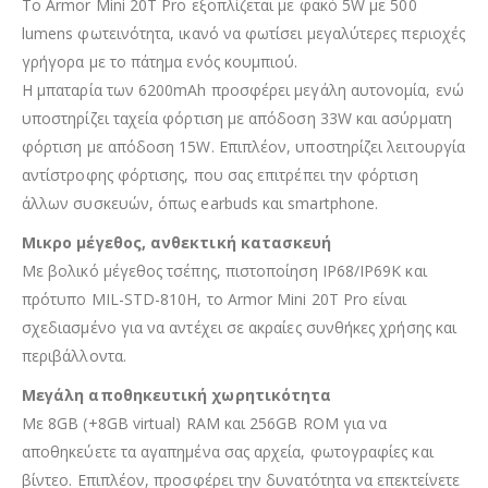
Το Armor Mini 20T Pro εξοπλίζεται με φακό 5W με 500
lumens φωτεινότητα, ικανό να φωτίσει μεγαλύτερες περιοχές
γρήγορα με το πάτημα ενός κουμπιού.
Η μπαταρία των 6200mAh προσφέρει μεγάλη αυτονομία, ενώ
υποστηρίζει ταχεία φόρτιση με απόδοση 33W και ασύρματη
φόρτιση με απόδοση 15W. Επιπλέον, υποστηρίζει λειτουργία
αντίστροφης φόρτισης, που σας επιτρέπει την φόρτιση
άλλων συσκευών, όπως earbuds και smartphone.
Μικρο μέγεθος, ανθεκτική κατασκευή
Με βολικό μέγεθος τσέπης, πιστοποίηση IP68/IP69K και
πρότυπο MIL-STD-810H, το Armor Mini 20T Pro είναι
σχεδιασμένο για να αντέχει σε ακραίες συνθήκες χρήσης και
περιβάλλοντα.
Μεγάλη αποθηκευτική χωρητικότητα
Με 8GB (+8GB virtual) RAM και 256GB ROM για να
αποθηκεύετε τα αγαπημένα σας αρχεία, φωτογραφίες και
βίντεο. Επιπλέον, προσφέρει την δυνατότητα να επεκτείνετε