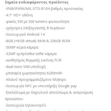
Σημεία ενδιαφέροντος προϊόντος
-IP68/IP69K/MIL-STD-810H βαθμός προστασίας
-4.7″ HD+ οθόνη
-φακός 5W με 500 lumens φωτεινότητα
-γρήγορος επεξεργαστής 8 πυρήνων
-λειτουργικό Android 14
-8GB (+8GB virtual) RAM & 256GB ROM
-50MP κύρια κάμερα
-32MP εμπρόσθια selfie κάμερα
-αισθητήρας θερμικής εικόνας FLIR
-dual nano SIM υποδοχή
-μπαταρία χωρητικότητας 6200mAh
-πλαϊνό προγραμματιζόμενο πλήκτρο
-λειτουργία NFC με υποστήριξη Google pay
-ξεκλείδωμα με δαχτυλικό αποτύπωμα & αναγνώριση
προσώπου
-λειτουργία τηλεκοντρόλ