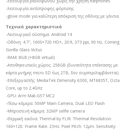
-λειτουργία ραδιοφώνου χωρίς την χρήση earphones
-λειτουργία αντίστροφης φόρτισης
-glove mode για καλύτερη απόκριση της οθόνης με γάντια
Τεχνικά χαρακτηριστικά
-Λειτουργικό σύστημα: Android 14
-Οθόνη: 4.7″, 1600×720 HD+, 20:9, 373 ppi, 90 Hz, Corning
Gorilla Glass Victus
-RAM: 8GB (+8GB virtual)
-Αποθηκευτικός χώρος: 256GB (δυνατότητα επέκτασης με
κάρτα μνήμης micro SD έως 2TB, δεν συμπεριλαμβάνεται)
-Επεξεργαστής: MediaTek Dimensity 6300, MT6835T, Octa
Core, up to 2.4GHz
-GPU: Arm Mali-G57 MC2
-Πίσω κάμερα: 50MP Main Camera, Dual LED Flash
-Μπροστινή κάμερα: 32MP selfie camera
-Θερμική εικόνα: Thermal by FLIR. Thermal Resolution:
160×120. Frame Rate: 25Hz. Pixel Pitch: 12μm. Sensitivity: