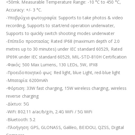
<50mk. Measurable Temperature Range: -10 °C to 450 °C,
Accuracy: +/- 3 °C.
-Υποβρύχια φωτογραφία: Supports to take photos & video
recording, Supports to start/end operation underwater,
Supports to quickly switch shooting modes underwater
-Επίπεδο προστασίας: Rated IP68 (maximum depth of 2.0
metres up to 30 minutes) under IEC standard 60529, Rated
IP69K under IEC standard 60529, MIL-STD-810H Certification
-Φακός: 500 Max Lumens, 130 LEDs, 5W, IPX8
-Προειδοποιητικό φως: Red light, blue Light, red-blue light
-Μπαταρία: 6200mAh
-Φόρτιση: 33W fast charging, 15W wireless charging, wireless
reverse charging
-Δίκτυο: 5G
-WiFi: 802.11 a/ac/b/g/n, 2.4G WiFi / 5G WiFi
-Bluetooth: 5.2
-Πλοήγηση: GPS, GLONASS, Galileo, BEIDOU, QZSS, Digital