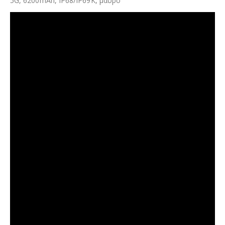
5G, 6200mAh, IP68/IP69K, μαύρο