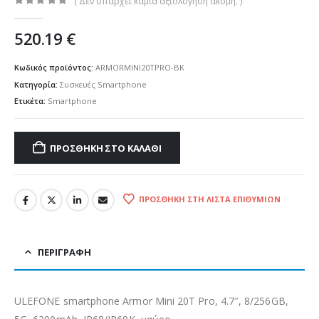
( Δεν υπάρχει καμία αξιολόγηση ακόμη. )
0
out of 5
520.19
€
Κωδικός προϊόντος:
ARMORMINI20TPRO-BK
Κατηγορία:
Συσκευές Smartphone
Ετικέτα:
Smartphone
ΠΡΟΣΘΉΚΗ ΣΤΟ ΚΑΛΆΘΙ
ΠΡΟΣΘΉΚΗ ΣΤΗ ΛΊΣΤΑ ΕΠΙΘΥΜΙΏΝ
ΠΕΡΙΓΡΑΦΉ
ULEFONE smartphone Armor Mini 20T Pro, 4.7″, 8/256GB,