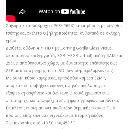
Στιβαρό και αδιάβροχο (IP68/IP69K) smartphone, με μέγεθος
τσέπης και σκελετό υψηλής ποιότητας, ανθεκτικό σε σκληρή
χρήση.
Διαθέτει οθόνη 4.7″ HD+ με Corning Gorilla Glass Victus,
οκταπύρηνο επεξεργαστή, 8GB (+8GB virtual) μνήμη RAM και
256GB αποθηκευτικό χώρο, με δυνατότητα επέκτασης έως
2TB με κάρτα μνήμης micro SD (δεν συμπεριλαμβάνεται).
Με 50MP κύρια κάμερα και εμπρόσθια κάμερα 32MP,
μπορείτε να τραβήξετε εικόνες υψηλής ανάλυσης, με
εξαιρετική σαφήνεια και ζωντανά φυσικά χρώματα ενώ
υποστηρίζει και υποβρύχια λήψη φωτογραφιών και βίντεο.
Επιπλέον, ενσωματώνει αισθητήρα θερμικής εικόνας FLIR
που σας επιτρέπει να ανιχνεύετε με θερμική εικόνα,
θερμοκρασίες από -10 °C έως 450 °C.