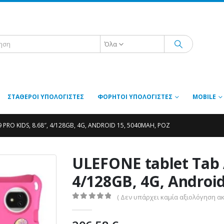
Όλα
ΣΤΑΘΕΡΟΊ ΥΠΟΛΟΓΙΣΤΈΣ
ΦΟΡΗΤΟΊ ΥΠΟΛΟΓΙΣΤΈΣ
MOBILE
 PRO KIDS, 8.68″, 4/128GB, 4G, ANDROID 15, 5040MAH, ΡΟΖ
ULEFONE tablet Tab A
4/128GB, 4G, Androi
( Δεν υπάρχει καμία αξιολόγηση ακ
0
out of 5