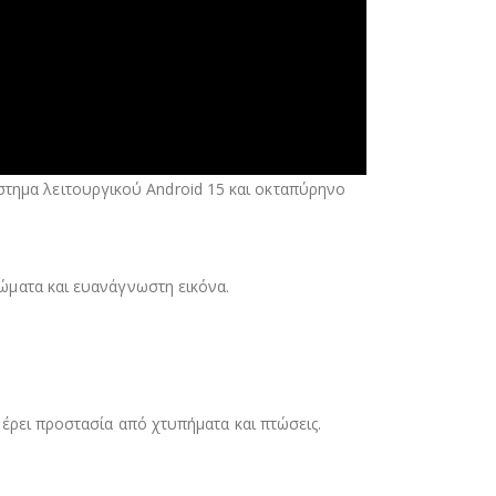
σύστημα λειτουργικού Android 15 και οκταπύρηνο
ώματα και ευανάγνωστη εικόνα.
έρει προστασία από χτυπήματα και πτώσεις.