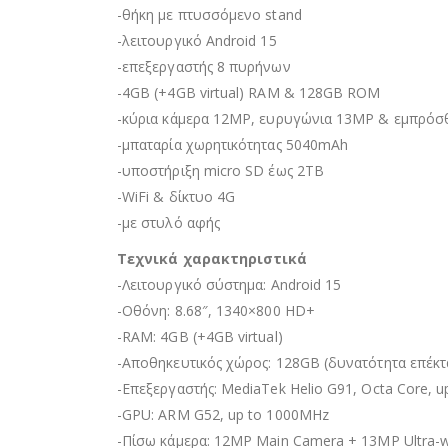
-θήκη με πτυσσόμενο stand
-λειτουργικό Android 15
-επεξεργαστής 8 πυρήνων
-4GB (+4GB virtual) RAM & 128GB ROM
-κύρια κάμερα 12MP, ευρυγώνια 13MP & εμπρόσθ
-μπαταρία χωρητικότητας 5040mAh
-υποστήριξη micro SD έως 2TB
-WiFi & δίκτυο 4G
-με στυλό αφής
Τεχνικά χαρακτηριστικά
-Λειτουργικό σύστημα: Android 15
-Οθόνη: 8.68″, 1340×800 HD+
-RAM: 4GB (+4GB virtual)
-Αποθηκευτικός χώρος: 128GB (δυνατότητα επέκτ
-Επεξεργαστής: MediaTek Helio G91, Octa Core, u
-GPU: ARM G52, up to 1000MHz
-Πίσω κάμερα: 12MP Main Camera + 13MP Ultra-