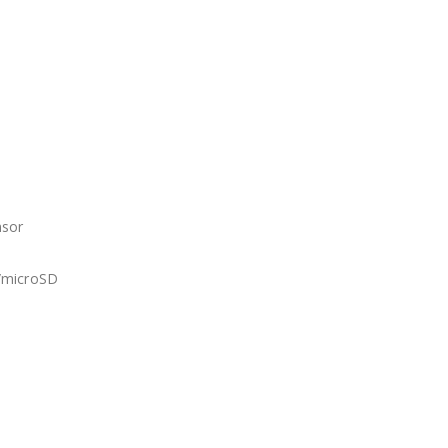
nsor
/microSD