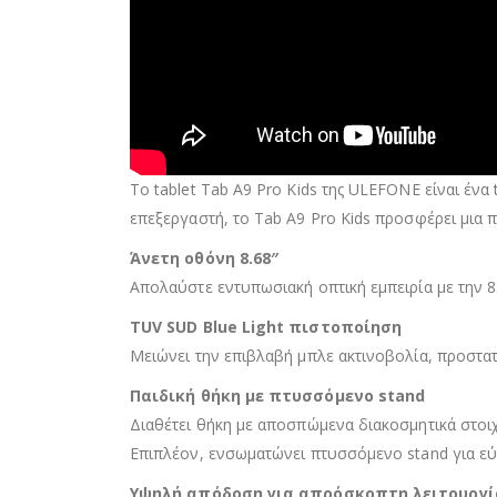
Το tablet Tab A9 Pro Kids της ULEFONE είναι ένα
επεξεργαστή, το Tab A9 Pro Kids προσφέρει μια π
Άνετη οθόνη 8.68″
Απολαύστε εντυπωσιακή οπτική εμπειρία με την 
TUV SUD Blue Light πιστοποίηση
Μειώνει την επιβλαβή μπλε ακτινοβολία, προστατ
Παιδική θήκη με πτυσσόμενο stand
Διαθέτει θήκη με αποσπώμενα διακοσμητικά στοιχ
Επιπλέον, ενσωματώνει πτυσσόμενο stand για εύκ
Υψηλή απόδοση για απρόσκοπτη λειτουργί