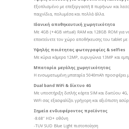
Εξοπλισμένο με επεξεργαστή 8 πυρήνων και λειτ
παιχνίδια, πολυμέσα και πολλά άλλα.
Ιδανική αποθηκευτική χωρητικότητα
Με 4GB (+4GB virtual) RAM και 128GB ROM για να
επεκτείνετε τον χώρο αποθήκευσης του tablet με
Υψηλής ποιότητας φωτογραφίες & selfies
Με κύρια κάμερα 12MP, ευρυγώνια 13MP και εμπρό
Μπαταρία μεγάλης χωρητικότητας
Η ενσωματωμένη μπαταρία 5040mAh προσφέρει με
Dual band WiFi & δίκτυο 4G
Με υποστήριξη διπλής κάρτα SIM και δικτύου 4G, 
WiFi σας εξασφαλίζει γρήγορη και αξιόπιστη ασύ
Σημεία ενδιαφέροντος προϊόντος
-8.68″ HD+ οθόνη
-TUV SUD Blue Light πιστοποίηση