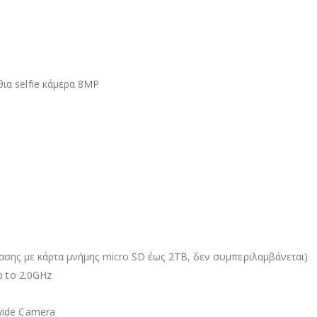
ια selfie κάμερα 8MP
ασης με κάρτα μνήμης micro SD έως 2TB, δεν συμπεριλαμβάνεται)
p to 2.0GHz
wide Camera