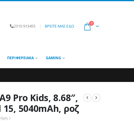
0
2310 913455
|
ΒΡΕΙΤΕ ΜΑΣ ΕΔΩ
ΠΕΡΙΦΕΡΕΙΑΚΆ
GAMING
9 Pro Kids, 8.68″,
d 15, 5040mAh, ροζ
όμη. )