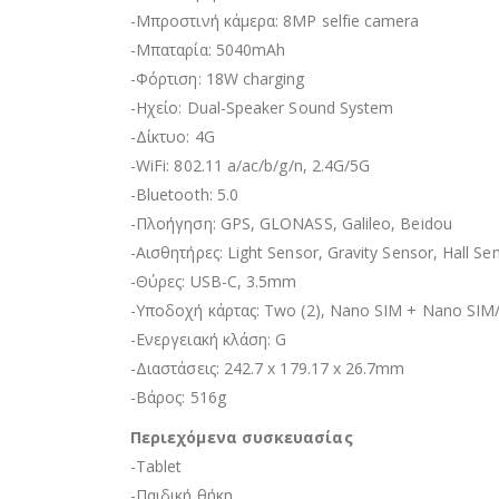
-Μπροστινή κάμερα: 8MP selfie camera
-Μπαταρία: 5040mAh
-Φόρτιση: 18W charging
-Ηχείο: Dual-Speaker Sound System
-Δίκτυο: 4G
-WiFi: 802.11 a/ac/b/g/n, 2.4G/5G
-Bluetooth: 5.0
-Πλοήγηση: GPS, GLONASS, Galileo, Beidou
-Αισθητήρες: Light Sensor, Gravity Sensor, Hall Se
-Θύρες: USB-C, 3.5mm
-Υποδοχή κάρτας: Two (2), Nano SIM + Nano SIM
-Ενεργειακή κλάση: G
-Διαστάσεις: 242.7 x 179.17 x 26.7mm
-Βάρος: 516g
Περιεχόμενα συσκευασίας
-Tablet
-Παιδική θήκη