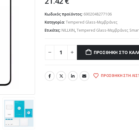
21.42
€
Κωδικός προϊόντος:
6902048277106
Κατηγορία:
Tempered Glass-Μεμβράνες
Ετικέτες:
NILLKIN
,
Tempered Glass-Μεμβράνες Smar
ΠΡΟΣΘΉΚΗ ΣΤΟ ΚΑΛ
ΠΡΟΣΘΉΚΗ ΣΤΗ ΛΊΣ