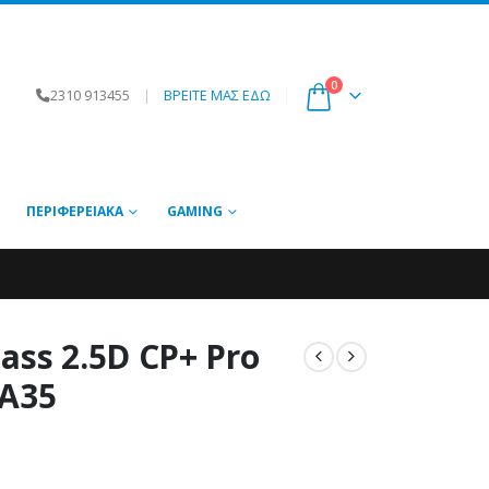
0
2310 913455
|
ΒΡΕΙΤΕ ΜΑΣ ΕΔΩ
ΠΕΡΙΦΕΡΕΙΑΚΆ
GAMING
ass 2.5D CP+ Pro
 A35