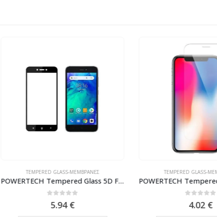
TEMPERED GLASS-ΜΕΜΒΡΆΝΕΣ
TEMPERED GLASS-ΜΕΜΒΡΆΝΕΣ
POWERTECH Tempered Glass 5D Full Glue για Xiaomi Redmi Go, Black
0
out of 5
0
out of 5
5.94
€
4.02
€