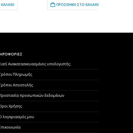
ΠΡΟΣΘΉΚΗ ΣΤΟ ΚΑΛΆΘΙ
ΠΡ
ΗΡΟΦΟΡΙΕΣ
Γιατί Aνακατασκευασμένος υπολογιστής;
Τρόποι Πληρωμής
Τρόποι Αποστολής
Προστασία προσωπικών δεδομένων
Όροι Χρήσης
Ο λογαριασμός μου
Επικοινωνία