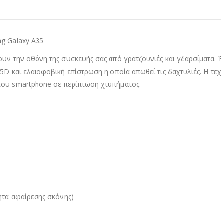
ng Galaxy A35
ουν την οθόνη της συσκευής σας από γρατζουνιές και γδαρσίματα. 
5D και ελαιοφοβική επίστρωση η οποία απωθεί τις δαχτυλιές. H τεχ
του smartphone σε περίπτωση χτυπήματος.
λητα αφαίρεσης σκόνης)