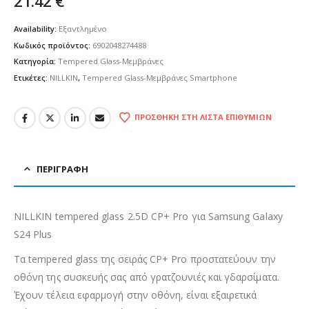
21.42
€
Availability:
Εξαντλημένο
Κωδικός προϊόντος:
6902048274488
Κατηγορία:
Tempered Glass-Μεμβράνες
Ετικέτες:
NILLKIN
,
Tempered Glass-Μεμβράνες Smartphone
ΠΡΟΣΘΉΚΗ ΣΤΗ ΛΊΣΤΑ ΕΠΙΘΥΜΙΏΝ
ΠΕΡΙΓΡΑΦΉ
NILLKIN tempered glass 2.5D CP+ Pro για Samsung Galaxy
S24 Plus
Τα tempered glass της σειράς CP+ Pro προστατεύουν την
οθόνη της συσκευής σας από γρατζουνιές και γδαρσίματα.
Έχουν τέλεια εφαρμογή στην οθόνη, είναι εξαιρετικά