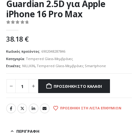
Guardian 2.5D για Apple
iPhone 16 Pro Max
0
out of 5
38.18
€
Κωδικός προϊόντος:
6902048287846
Κατηγορία:
Tempered Glass-Μεμβράνες
Ετικέτες:
NILLKIN
,
Tempered Glass-Μεμβράνες Smartphone
ΠΡΟΣΘΉΚΗ ΣΤΟ ΚΑΛΆΘΙ
ΠΡΟΣΘΉΚΗ ΣΤΗ ΛΊΣΤΑ ΕΠΙΘΥΜΙΏΝ
ΠΕΡΙΓΡΑΦΉ