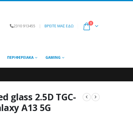
0
2310 913455
|
ΒΡΕΙΤΕ ΜΑΣ ΕΔΩ
ΠΕΡΙΦΕΡΕΙΑΚΆ
GAMING
 glass 2.5D TGC-
laxy A13 5G