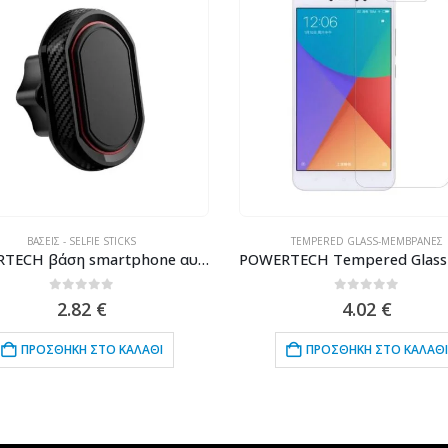
TEMPERED GLASS-ΜΕΜΒΡΆΝΕΣ
TEMPERED GLASS-ΜΕΜΒΡΆΝΕΣ
POWERTECH Tempered Glass 9H(0.33MM), για Xiaomi Redmi Note 5A
0
out of 5
0
out of 5
4.02
€
4.02
€
ΠΡΟΣΘΉΚΗ ΣΤΟ ΚΑΛΆΘΙ
ΠΡΟΣΘΉΚΗ ΣΤΟ ΚΑΛΆΘΙ