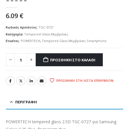
0
out of 5
6.09
€
Κωδικός προϊόντος:
TGC-0727
Κατηγορία:
Tempered Glass-Μεμβράνες
Ετικέτες:
POWERTECH
,
Tempered Glass-Μεμβράνες Smartphone
ΠΡΟΣΘΉΚΗ ΣΤΟ ΚΑΛΆΘΙ
ΠΡΟΣΘΉΚΗ ΣΤΗ ΛΊΣΤΑ ΕΠΙΘΥΜΙΏΝ
ΠΕΡΙΓΡΑΦΉ
POWERTECH tempered glass 2.5D TGC-0727 για Samsung