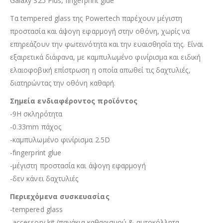
Galaxy S25 Plus, fingerprint glue
Τα tempered glass της Powertech παρέχουν μέγιστη
προστασία και άψογη εφαρμογή στην οθόνη, χωρίς να
επηρεάζουν την φωτεινότητα και την ευαισθησία της. Είναι
εξαιρετικά διάφανα, με καμπυλωμένο φινίρισμα και ειδική
ελαιοφοβική επίστρωση η οποία απωθεί τις δαχτυλιές,
διατηρώντας την οθόνη καθαρή.
Σημεία ενδιαφέροντος προϊόντος
-9H σκληρότητα
-0.33mm πάχος
-καμπυλωμένο φινίρισμα 2.5D
-fingerprint glue
-μέγιστη προστασία και άψογη εφαρμογή
-δεν κάνει δαχτυλιές
Περιεχόμενα συσκευασίας
-tempered glass
-accessory kit (πανάκια καθαρισμού & αυτοκόλλητα