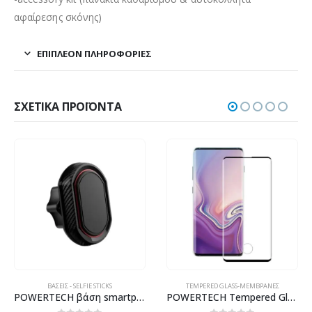
αφαίρεσης σκόνης)
ΕΠΙΠΛΈΟΝ ΠΛΗΡΟΦΟΡΊΕΣ
ΣΧΕΤΙΚΆ ΠΡΟΪΌΝΤΑ
ΒΆΣΕΙΣ - SELFIE STICKS
TEMPERED GLASS-ΜΕΜΒΡΆΝΕΣ
POWERTECH βάση smartphone αυτοκινήτου χωρίς mount CAR-0013, μαγνητική
POWERTECH Tempered Glass 3D, half glue, curved, Samsung S10 Plus, μαύρο