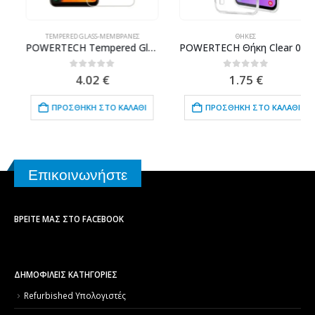
TEMPERED GLASS-ΜΕΜΒΡΆΝΕΣ
ΘΉΚΕΣ
POWERTECH Tempered Glass 9H(0.33MM) για Samsung A20/A30(S)/A50(S) 2019
POWERTECH Θήκη Clear 0.5mm TPU για SAMSUNG Galaxy M10, διάφανη
0
out of 5
0
out of 5
4.02
€
1.75
€
ΠΡΟΣΘΉΚΗ ΣΤΟ ΚΑΛΆΘΙ
ΠΡΟΣΘΉΚΗ ΣΤΟ ΚΑΛΆΘΙ
Επικοινωνήστε
ΒΡΕΊΤΕ ΜΑΣ ΣΤΟ FACEBOOK
ΔΗΜΟΦΙΛΕΙΣ ΚΑΤΗΓΟΡΙΕΣ
Refurbished Υπολογιστές