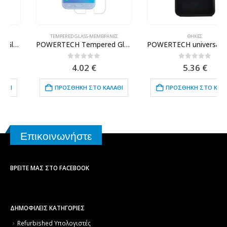
TEMPERED GLASS-ΜΕΜΒΡΆΝΕΣ
ΘΉΚΕΣ
POWERTECH Tempered Glass 9H(0.33MM), Samsung J5 2017
POWERTECH universal θήκη Glass TPU για smartphone έως 7 x 14.5cm, μαύρη
0
out of 5
0
out of 5
4.02
€
5.36
€
ΠΡΟΣΘΉΚΗ ΣΤΟ ΚΑΛΆΘΙ
ΠΡΟΣΘΉΚΗ ΣΤΟ ΚΑΛΆΘΙ
Επικοινωνήστε
ΒΡΕΊΤΕ ΜΑΣ ΣΤΟ FACEBOOK
ΔΗΜΟΦΙΛΕΙΣ ΚΑΤΗΓΟΡΙΕΣ
Refurbished Υπολογιστές