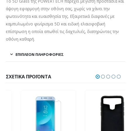
Το 5D Glass της POWERTECH παρέχει μέγιστη προστασία και
άψογη εφαρμογή στην οθόνη σας, χωρίς να χάνει την
φωτεινότητα και ευαισθησία της. Εξαιρετικά διαφανές με
καμπυλωμένο φινίρισμα 5D και ειδική ελαιοφοβική
επίστρωση η οποία απωθεί τις δαχτυλιές, διατηρώντας την
οθόνη καθαρή.
ΕΠΙΠΛΈΟΝ ΠΛΗΡΟΦΟΡΊΕΣ
ΣΧΕΤΙΚΆ ΠΡΟΪΌΝΤΑ