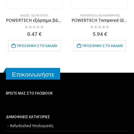
ΒΆΣΕΙΣ - SELFIE STICKS
TEMPERED GLASS-ΜΕΜΒΡΆΝΕΣ
POWERTECH εξάρτημα βάσης κινητού τοποθέτησης σε αεραγωγό CAR-0009, μαύρο
POWERTECH Tempered Glass 5D Full Glue για Xiaomi Redmi Go, Black
0
out of 5
0
out of 5
0.47
€
5.94
€
ΠΡΟΣΘΉΚΗ ΣΤΟ ΚΑΛΆΘΙ
ΠΡΟΣΘΉΚΗ ΣΤΟ ΚΑΛΆΘΙ
Επικοινωνήστε
ΒΡΕΊΤΕ ΜΑΣ ΣΤΟ FACEBOOK
ΔΗΜΟΦΙΛΕΙΣ ΚΑΤΗΓΟΡΙΕΣ
Refurbished Υπολογιστές