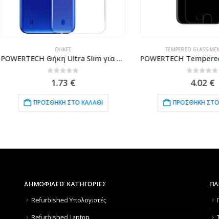
ΘΉΚΕΣ
TEMPERED GLASS-ΜΕΜΒΡΆΝΕΣ
POWERTECH Θήκη Ultra Slim για SAMSUNG Galaxy M10, διάφανη
0
out of 5
0
out of 5
1.73
€
4.02
€
ΠΡΟΣΘΉΚΗ ΣΤΟ ΚΑΛΆΘΙ
ΠΡΟΣΘΉΚΗ ΣΤΟ ΚΑΛΆΘΙ
ΔΗΜΟΦΙΛΕΙΣ ΚΑΤΗΓΟΡΙΕΣ
ΠΛ
Refurbished Υπολογιστές
Refurbished Laptop