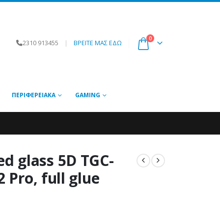
0
2310 913455
|
ΒΡΕΙΤΕ ΜΑΣ ΕΔΩ
ΠΕΡΙΦΕΡΕΙΑΚΆ
GAMING
 glass 5D TGC-
 Pro, full glue