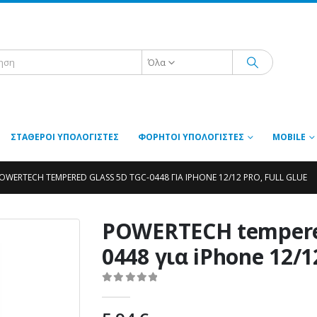
Όλα
ΣΤΑΘΕΡΟΊ ΥΠΟΛΟΓΙΣΤΈΣ
ΦΟΡΗΤΟΊ ΥΠΟΛΟΓΙΣΤΈΣ
MOBILE
OWERTECH TEMPERED GLASS 5D TGC-0448 ΓΙΑ IPHONE 12/12 PRO, FULL GLUE
POWERTECH tempered
0448 για iPhone 12/12
0
out of 5