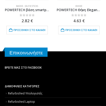
ΒΆΣΕΙΣ - SELFIE STICKS
ΘΉΚΕΣ
POWERTECH βάση smartphone αυτοκινήτου χωρίς mount CAR-0013, μαγνητική
POWERTECH Θήκη Elegance Leather για Leagoo M8/M8 Pro, Black
0
out of 5
0
out of 5
2.82
€
4.63
€
ΠΡΟΣΘΉΚΗ ΣΤΟ ΚΑΛΆΘΙ
ΠΡΟΣΘΉΚΗ ΣΤΟ ΚΑΛΆΘΙ
Επικοινωνήστε
ΒΡΕΊΤΕ ΜΑΣ ΣΤΟ FACEBOOK
ΔΗΜΟΦΙΛΕΙΣ ΚΑΤΗΓΟΡΙΕΣ
Refurbished Υπολογιστές
Refurbished Laptop