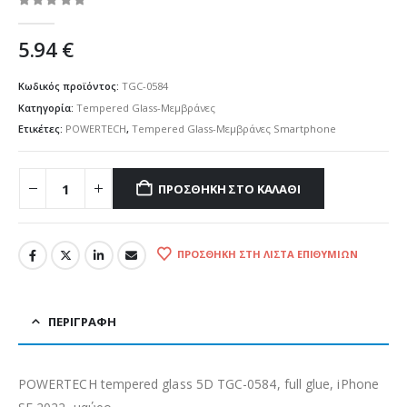
0
out of 5
5.94
€
Κωδικός προϊόντος:
TGC-0584
Κατηγορία:
Tempered Glass-Μεμβράνες
Ετικέτες:
POWERTECH
,
Tempered Glass-Μεμβράνες Smartphone
ΠΡΟΣΘΉΚΗ ΣΤΟ ΚΑΛΆΘΙ
ΠΡΟΣΘΉΚΗ ΣΤΗ ΛΊΣΤΑ ΕΠΙΘΥΜΙΏΝ
ΠΕΡΙΓΡΑΦΉ
POWERTECH tempered glass 5D TGC-0584, full glue, iPhone