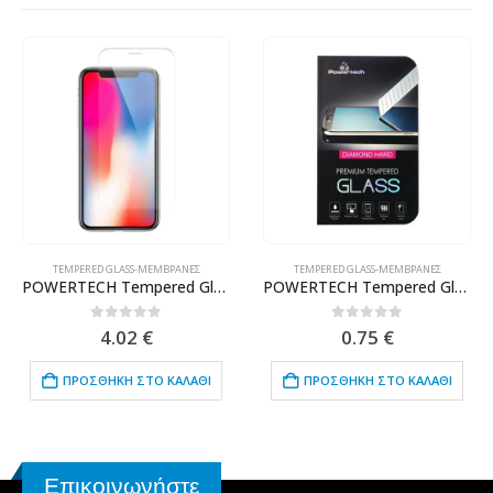
TEMPERED GLASS-ΜΕΜΒΡΆΝΕΣ
TEMPERED GLASS-ΜΕΜΒΡΆΝΕΣ
POWERTECH Tempered Glass ELAIO 2.5 Curved για Apple iPhone X, Clear
POWERTECH Tempered Glass 9H(0.33MM), Nokia 3
0
out of 5
0
out of 5
4.02
€
0.75
€
ΠΡΟΣΘΉΚΗ ΣΤΟ ΚΑΛΆΘΙ
ΠΡΟΣΘΉΚΗ ΣΤΟ ΚΑΛΆΘΙ
Επικοινωνήστε