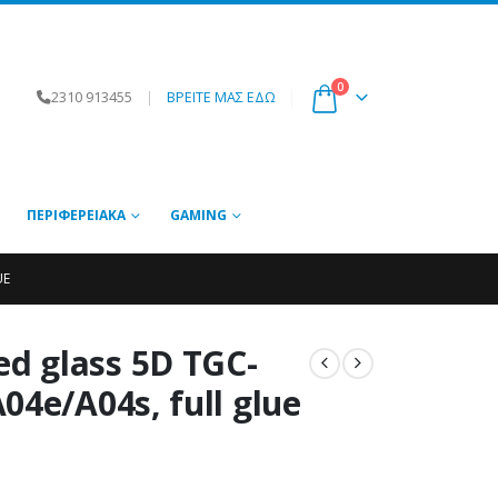
0
2310 913455
|
ΒΡΕΙΤΕ ΜΑΣ ΕΔΩ
ΠΕΡΙΦΕΡΕΙΑΚΆ
GAMING
UE
 glass 5D TGC-
4e/A04s, full glue