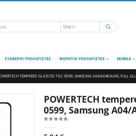
Όλα
ΣΤΑΘΕΡΟΊ ΥΠΟΛΟΓΙΣΤΈΣ
ΦΟΡΗΤΟΊ ΥΠΟΛΟΓΙΣΤΈΣ
MOBILE
OWERTECH TEMPERED GLASS 5D TGC-0599, SAMSUNG A04/A04E/A04S, FULL GL
POWERTECH tempered
0599, Samsung A04/A0
0
out of 5