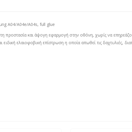
g A04/A04e/A04s, full glue
τη προστασία και άψογη εφαρμογή στην οθόνη, χωρίς να επηρεάζουν
αι ειδική ελαιοφοβική επίστρωση η οποία απωθεί τις δαχτυλιές, δι