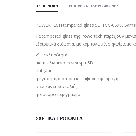
ΠΕΡΙΓΡΑΦΉ
ΕΠΙΠΛΈΟΝ ΠΛΗΡΟΦΟΡΊΕΣ
POWERTECH tempered glass 5D TGC-0599, Samsun
Τα tempered glass της Powertech παρέχουν μέγισ
εξαιρετικά διάφανα, με καμπυλωμένο φινίρισμα κ
-9H σκληρότητα
-καμπυλωμένο φινίρισμα 5D
-full glue
-μέγιστη προστασία και άψογη εφαρμογή
-δεν κάνει δαχτυλιές
-με μαύρο περίγραμμα
ΣΧΕΤΙΚΆ ΠΡΟΪΌΝΤΑ