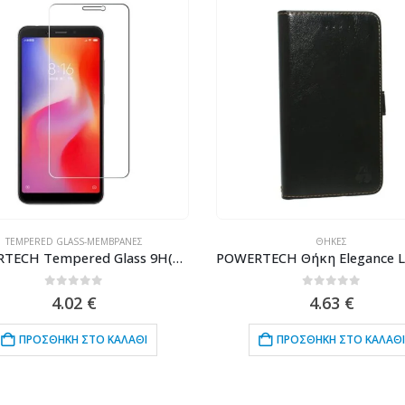
TEMPERED GLASS-ΜΕΜΒΡΆΝΕΣ
ΘΉΚΕΣ
POWERTECH Tempered Glass 9H(0.33MM), για Xiaomi Redmi 6/6A
0
out of 5
0
out of 5
4.02
€
4.63
€
ΠΡΟΣΘΉΚΗ ΣΤΟ ΚΑΛΆΘΙ
ΠΡΟΣΘΉΚΗ ΣΤΟ ΚΑΛΆΘΙ