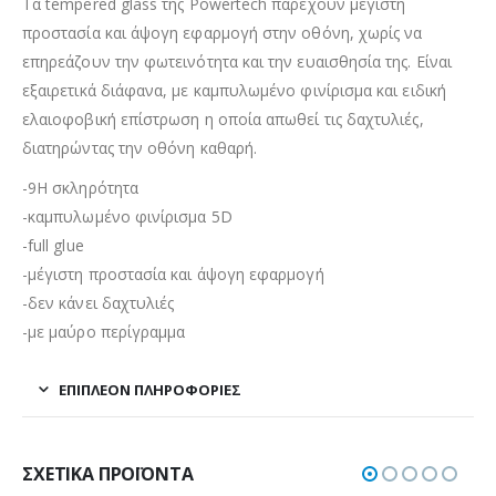
Τα tempered glass της Powertech παρέχουν μέγιστη
προστασία και άψογη εφαρμογή στην οθόνη, χωρίς να
επηρεάζουν την φωτεινότητα και την ευαισθησία της. Είναι
εξαιρετικά διάφανα, με καμπυλωμένο φινίρισμα και ειδική
ελαιοφοβική επίστρωση η οποία απωθεί τις δαχτυλιές,
διατηρώντας την οθόνη καθαρή.
-9H σκληρότητα
-καμπυλωμένο φινίρισμα 5D
-full glue
-μέγιστη προστασία και άψογη εφαρμογή
-δεν κάνει δαχτυλιές
-με μαύρο περίγραμμα
ΕΠΙΠΛΈΟΝ ΠΛΗΡΟΦΟΡΊΕΣ
ΣΧΕΤΙΚΆ ΠΡΟΪΌΝΤΑ