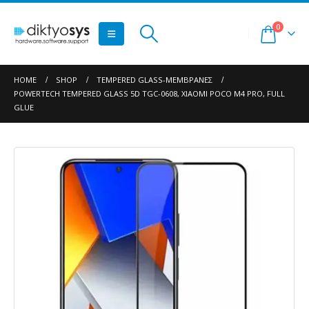
0
HOME
SHOP
TEMPERED GLASS-ΜΕΜΒΡΆΝΕΣ
POWERTECH TEMPERED GLASS 5D TGC-0608, XIAOMI POCO M4 PRO, FULL
GLUE