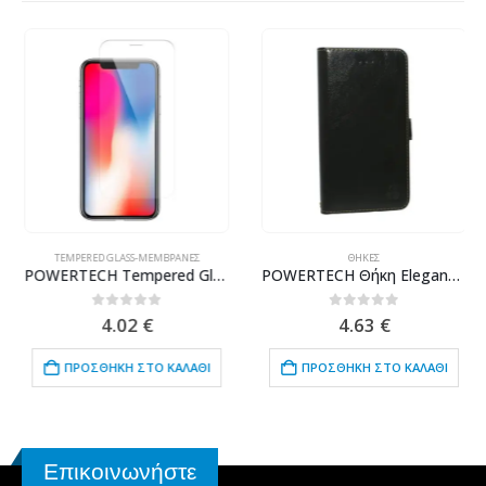
TEMPERED GLASS-ΜΕΜΒΡΆΝΕΣ
ΘΉΚΕΣ
POWERTECH Tempered Glass ELAIO 2.5 Curved για Apple iPhone X, Clear
POWERTECH Θήκη Elegance Leather για Leagoo M8/M8 Pro, Black
0
out of 5
0
out of 5
4.02
€
4.63
€
ΠΡΟΣΘΉΚΗ ΣΤΟ ΚΑΛΆΘΙ
ΠΡΟΣΘΉΚΗ ΣΤΟ ΚΑΛΆΘΙ
Επικοινωνήστε