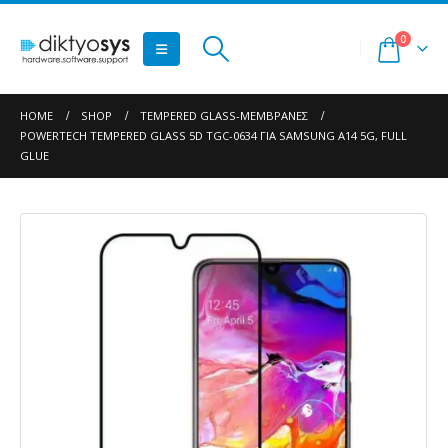
0
HOME
SHOP
TEMPERED GLASS-ΜΕΜΒΡΆΝΕΣ
POWERTECH TEMPERED GLASS 5D TGC-0634 ΓΙΑ SAMSUNG A14 5G, FULL
GLUE