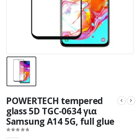
POWERTECH tempered
glass 5D TGC-0634 για
Samsung A14 5G, full glue
0
out of 5