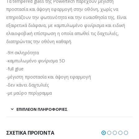
Τα tempered glass της Powertech παρέχουν μέγιστη
προστασία και άψογη εφαρμογή στην οθόνη, χωρίς να
επηρεάζουν την φωτεινότητα και την ευαισθησία της. Είναι
εξαιρετικά διάφανα, με καμπυλωμένο φινίρισμα και ειδική
ελαιοφοβική επίστρωση η οποία απωθεί τις δαχτυλιές,
διατηρώντας την οθόνη καθαρή.
-9H σκληρότητα
-καμπυλωμένο φινίρισμα 5D
-full glue
-μέγιστη προστασία και άψογη εφαρμογή
-δεν κάνει δαχτυλιές
-με μαύρο περίγραμμα
ΕΠΙΠΛΈΟΝ ΠΛΗΡΟΦΟΡΊΕΣ
ΣΧΕΤΙΚΆ ΠΡΟΪΌΝΤΑ