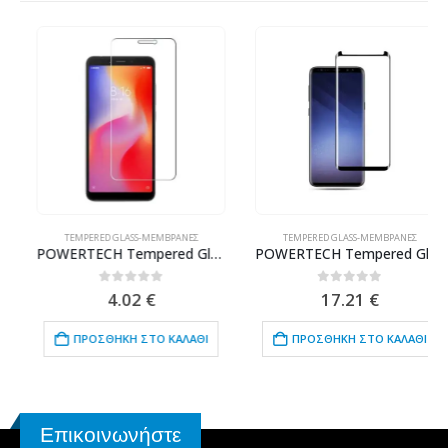
TEMPERED GLASS-ΜΕΜΒΡΆΝΕΣ
TEMPERED GLASS-ΜΕΜΒΡΆΝΕΣ
POWERTECH Tempered Glass 9H(0.33MM), για Xiaomi Redmi 6/6A
POWERTECH Tempered Glass 3D TGC-0076 Samsung S8 Plus, Full glue, μαύρο
0
out of 5
0
out of 5
4.02
€
17.21
€
ΠΡΟΣΘΉΚΗ ΣΤΟ ΚΑΛΆΘΙ
ΠΡΟΣΘΉΚΗ ΣΤΟ ΚΑΛΆΘΙ
Επικοινωνήστε