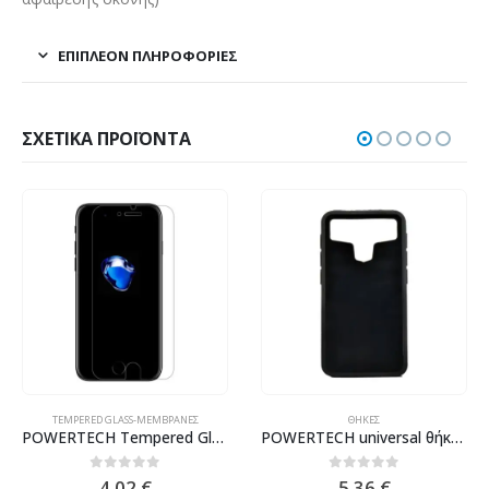
ΕΠΙΠΛΈΟΝ ΠΛΗΡΟΦΟΡΊΕΣ
ΣΧΕΤΙΚΆ ΠΡΟΪΌΝΤΑ
ΘΉΚΕΣ
TEMPERED GLASS-ΜΕΜΒΡΆΝΕΣ
POWERTECH universal θήκη Glass TPU για smartphone έως 7.5 x 14.5cm, μαύρη
POWERTECH Tempered Glass 9H(0.33MM) για Samsung A20/A30(S)/A50(S) 2019
0
out of 5
0
out of 5
5.36
€
4.02
€