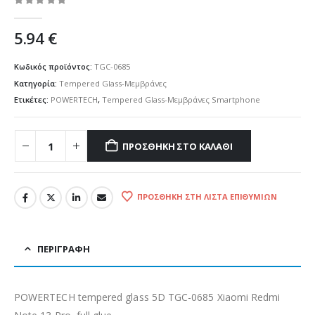
0
out of 5
5.94
€
Κωδικός προϊόντος:
TGC-0685
Κατηγορία:
Tempered Glass-Μεμβράνες
Ετικέτες:
POWERTECH
,
Tempered Glass-Μεμβράνες Smartphone
ΠΡΟΣΘΉΚΗ ΣΤΟ ΚΑΛΆΘΙ
ΠΡΟΣΘΉΚΗ ΣΤΗ ΛΊΣΤΑ ΕΠΙΘΥΜΙΏΝ
ΠΕΡΙΓΡΑΦΉ
POWERTECH tempered glass 5D TGC-0685 Xiaomi Redmi