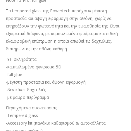
Note 13 Pro, full glue
Τα tempered glass της Powertech παρέχουν μέγιστη
προστασία και άψογη εφαρμογή στην οθόνη, χωρίς να
επηρεάζουν την φωτεινότητα και την ευαισθησία της. Είναι
εξαιρετικά διάφανα, με καμπυλωμένο φινίρισμα και ειδική
ελαιοφοβική επίστρωση η οποία απωθεί τις δαχτυλιές,
διατηρώντας την οθόνη καθαρή.
-9H σκληρότητα
-καμπυλωμένο φινίρισμα 5D
-full glue
-μέγιστη προστασία και άψογη εφαρμογή
-δεν κάνει δαχτυλιές
-με μαύρο περίγραμμα
Περιεχόμενα συσκευασίας
-Tempered glass
-Accessory kit (πανάκια καθαρισμού & αυτοκόλλητα
αφαίρεσης σκόνης)