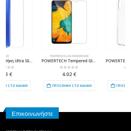
TEMPERED GLASS-ΜΕΜΒΡΆΝΕΣ
ΘΉΚΕΣ
POWERTECH Tempered Glass 9H(0.33MM) για Samsung A20/A30(S)/A50(S) 2019
POWERTECH Θήκη Ultra Slim για SAMSUNG Galaxy M30, διάφανη
0
out of 5
0
out of 5
4.02
€
0.75
€
ΠΡΟΣΘΉΚΗ ΣΤΟ ΚΑΛΆΘΙ
ΠΡΟΣΘΉΚΗ ΣΤΟ ΚΑΛΆΘΙ
Επικοινωνήστε