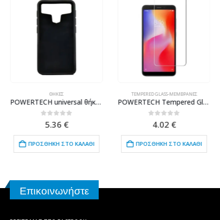
ΘΉΚΕΣ
TEMPERED GLASS-ΜΕΜΒΡΆΝΕΣ
POWERTECH universal θήκη Glass TPU για smartphone έως 7 x 14.5cm, μαύρη
POWERTECH Tempered Glass 9H(0.33MM), για Xiaomi Redmi 6/6A
0
out of 5
0
out of 5
5.36
€
4.02
€
ΠΡΟΣΘΉΚΗ ΣΤΟ ΚΑΛΆΘΙ
ΠΡΟΣΘΉΚΗ ΣΤΟ ΚΑΛΆΘΙ
Επικοινωνήστε