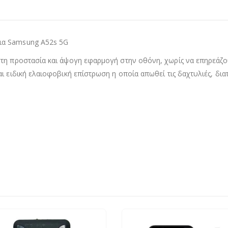
ια Samsung A52s 5G
τη προστασία και άψογη εφαρμογή στην οθόνη, χωρίς να επηρεάζουν
αι ειδική ελαιοφοβική επίστρωση η οποία απωθεί τις δαχτυλιές, δι