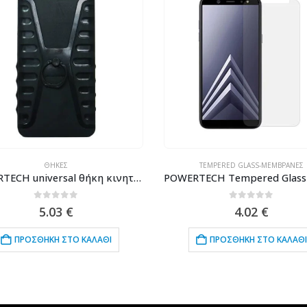
TEMPERED GLASS-ΜΕΜΒΡΆΝΕΣ
TEMPERED GLASS-ΜΕΜΒΡΆΝΕΣ
POWERTECH Tempered Glass 9H(0.33MM) για Samsung A6 Plus 2018 (SM-A605)
0
out of 5
0
out of 5
4.02
€
4.02
€
ΠΡΟΣΘΉΚΗ ΣΤΟ ΚΑΛΆΘΙ
ΠΡΟΣΘΉΚΗ ΣΤΟ ΚΑΛΆΘΙ