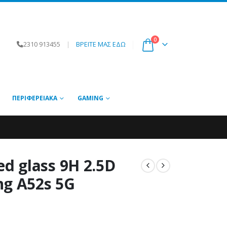
0
2310 913455
|
ΒΡΕΙΤΕ ΜΑΣ ΕΔΩ
ΠΕΡΙΦΕΡΕΙΑΚΆ
GAMING
 glass 9H 2.5D
ng A52s 5G