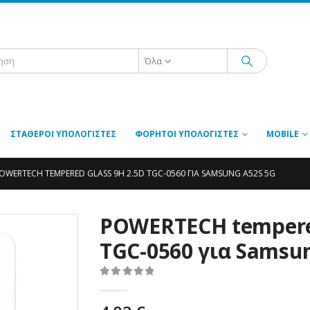
Όλα
ΣΤΑΘΕΡΟΊ ΥΠΟΛΟΓΙΣΤΈΣ
ΦΟΡΗΤΟΊ ΥΠΟΛΟΓΙΣΤΈΣ
MOBILE
OWERTECH TEMPERED GLASS 9H 2.5D TGC-0560 ΓΙΑ SAMSUNG A52S 5G
POWERTECH tempered
TGC-0560 για Samsu
0
out of 5