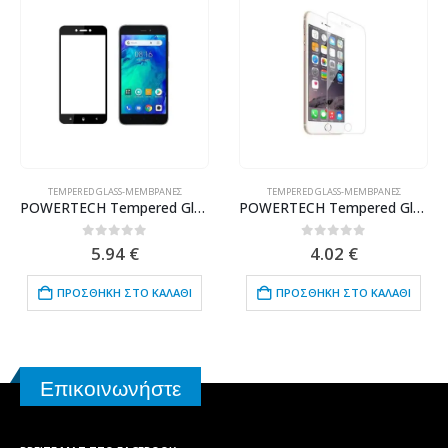
TEMPERED GLASS-ΜΕΜΒΡΆΝΕΣ
TEMPERED GLASS-ΜΕΜΒΡΆΝΕΣ
POWERTECH Tempered Glass 5D Full Glue για Xiaomi Redmi Go, Black
POWERTECH Tempered Glass 9H(0.33MM) 2.5D, iPhone 6 & 7
0
out of 5
0
out of 5
5.94
€
4.02
€
ΠΡΟΣΘΉΚΗ ΣΤΟ ΚΑΛΆΘΙ
ΠΡΟΣΘΉΚΗ ΣΤΟ ΚΑΛΆΘΙ
Επικοινωνήστε