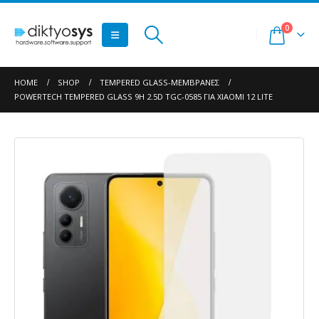
0
HOME
SHOP
TEMPERED GLASS-ΜΕΜΒΡΆΝΕΣ
POWERTECH TEMPERED GLASS 9H 2.5D TGC-0585 ΓΙΑ XIAOMI 12 LITE