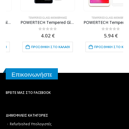
TEMPERED GLASS-ΜΕΜΒΡΆΝΕΣ
TEMPERED GLASS-ΜΕΜΒΡΆΝΕΣ
POWERTECH Tempered Glass 9H(0.33MM), για Nokia 5
POWERTECH Tempered Glass 5D Full Glue για Xiaomi Redmi 6/6A, White
0
out of 5
0
out of 5
4.02
€
5.94
€
ΠΡΟΣΘΉΚΗ ΣΤΟ ΚΑΛΆΘΙ
ΠΡΟΣΘΉΚΗ ΣΤΟ ΚΑΛΆΘΙ
Επικοινωνήστε
ΒΡΕΊΤΕ ΜΑΣ ΣΤΟ FACEBOOK
ΔΗΜΟΦΙΛΕΙΣ ΚΑΤΗΓΟΡΙΕΣ
Refurbished Υπολογιστές