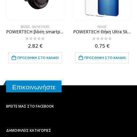
ΒΆΣΕΙΣ - SELFIE STICKS
ΘΉΚΕΣ
POWERTECH βάση smartphone αυτοκινήτου χωρίς mount CAR-0013, μαγνητική
POWERTECH Θήκη Ultra Slim για SAMSUNG Galaxy M30, διάφανη
0
out of 5
0
out of 5
2.82
€
0.75
€
ΠΡΟΣΘΉΚΗ ΣΤΟ ΚΑΛΆΘΙ
ΠΡΟΣΘΉΚΗ ΣΤΟ ΚΑΛΆΘΙ
Επικοινωνήστε
ΒΡΕΊΤΕ ΜΑΣ ΣΤΟ FACEBOOK
ΔΗΜΟΦΙΛΕΙΣ ΚΑΤΗΓΟΡΙΕΣ