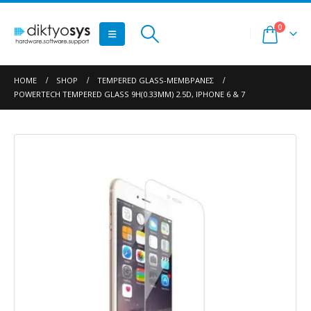
0
HOME
SHOP
TEMPERED GLASS-ΜΕΜΒΡΆΝΕΣ
POWERTECH TEMPERED GLASS 9H(0.33MM) 2.5D, IPHONE 6 & 7