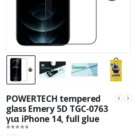
POWERTECH tempered
glass Emery 5D TGC-0763
για iPhone 14, full glue
0
out of 5