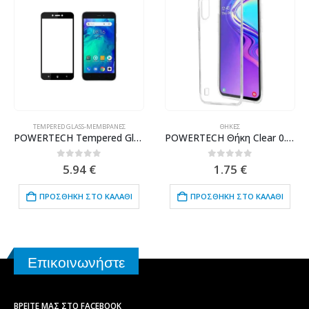
TEMPERED GLASS-ΜΕΜΒΡΆΝΕΣ
ΘΉΚΕΣ
POWERTECH Tempered Glass 5D Full Glue για Xiaomi Redmi Go, Black
POWERTECH Θήκη Clear 0.5mm TPU για SAMSUNG Galaxy M10, διάφανη
0
out of 5
0
out of 5
5.94
€
1.75
€
ΠΡΟΣΘΉΚΗ ΣΤΟ ΚΑΛΆΘΙ
ΠΡΟΣΘΉΚΗ ΣΤΟ ΚΑΛΆΘΙ
Επικοινωνήστε
ΒΡΕΊΤΕ ΜΑΣ ΣΤΟ FACEBOOK