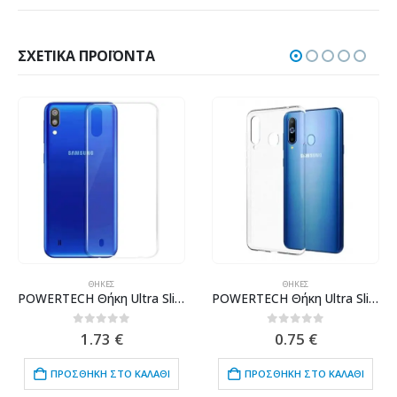
ΣΧΕΤΙΚΆ ΠΡΟΪΌΝΤΑ
ΘΉΚΕΣ
ΘΉΚΕΣ
POWERTECH Θήκη Ultra Slim για SAMSUNG Galaxy M10, διάφανη
POWERTECH Θήκη Ultra Slim για SAMSUNG Galaxy M30, διάφανη
0
out of 5
0
out of 5
1.73
€
0.75
€
ΠΡΟΣΘΉΚΗ ΣΤΟ ΚΑΛΆΘΙ
ΠΡΟΣΘΉΚΗ ΣΤΟ ΚΑΛΆΘΙ