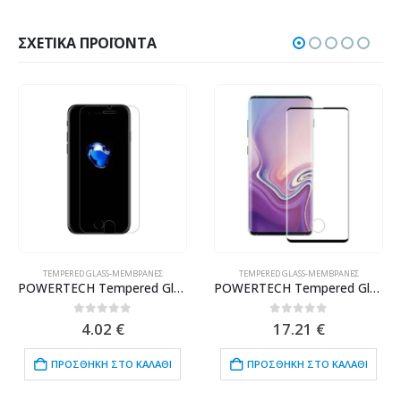
ΣΧΕΤΙΚΆ ΠΡΟΪΌΝΤΑ
TEMPERED GLASS-ΜΕΜΒΡΆΝΕΣ
TEMPERED GLASS-ΜΕΜΒΡΆΝΕΣ
POWERTECH Tempered Glass 9H (0.33MM) TGC-0054, για iPhone 7 Plus
POWERTECH Tempered Glass 3D, half glue, curved, Samsung S10 Plus, μαύρο
0
out of 5
0
out of 5
4.02
€
17.21
€
ΠΡΟΣΘΉΚΗ ΣΤΟ ΚΑΛΆΘΙ
ΠΡΟΣΘΉΚΗ ΣΤΟ ΚΑΛΆΘΙ