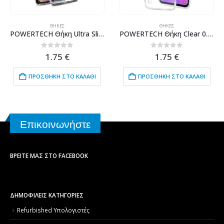
ΘΉΚΕΣ
ΘΉΚΕΣ
POWERTECH Θήκη Ultra Slim MOB-1308 για Samsung A60, διάφανη
POWERTECH Θήκη Clear 0.5mm TPU για SAMSUNG Galaxy M10, διάφανη
0
out of 5
0
out of 5
1.75
€
1.75
€
ΠΡΟΣΘΉΚΗ ΣΤΟ ΚΑΛΆΘΙ
ΠΡΟΣΘΉΚΗ ΣΤΟ ΚΑΛΆΘΙ
Επικοινωνήστε
ΒΡΕΊΤΕ ΜΑΣ ΣΤΟ FACEBOOK
ΔΗΜΟΦΙΛΕΙΣ ΚΑΤΗΓΟΡΙΕΣ
Refurbished Υπολογιστές