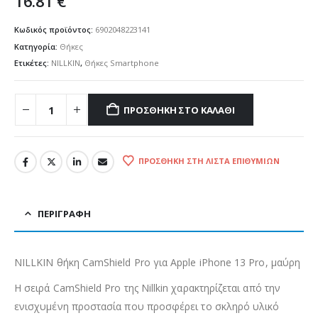
16.81
€
Κωδικός προϊόντος:
6902048223141
Κατηγορία:
Θήκες
Ετικέτες:
NILLKIN
,
Θήκες Smartphone
ΠΡΟΣΘΉΚΗ ΣΤΟ ΚΑΛΆΘΙ
ΠΡΟΣΘΉΚΗ ΣΤΗ ΛΊΣΤΑ ΕΠΙΘΥΜΙΏΝ
ΠΕΡΙΓΡΑΦΉ
NILLKIN θήκη CamShield Pro για Apple iPhone 13 Pro, μαύρη
Η σειρά CamShield Pro της Nillkin χαρακτηρίζεται από την
ενισχυμένη προστασία που προσφέρει το σκληρό υλικό