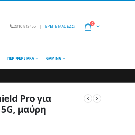
0
2310 913455
|
ΒΡΕΙΤΕ ΜΑΣ ΕΔΩ
ΠΕΡΙΦΕΡΕΙΑΚΆ
GAMING
eld Pro για
 5G, μαύρη