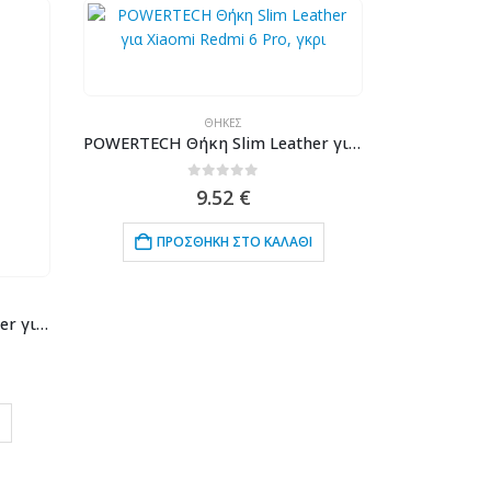
ΘΉΚΕΣ
POWERTECH Θήκη Slim Leather για Xiaomi Redmi 6 Pro, γκρι
0
out of 5
9.52
€
ΠΡΟΣΘΉΚΗ ΣΤΟ ΚΑΛΆΘΙ
POWERTECH Θήκη Slim Leather για iPhone XR, γκρι
ΠΡ