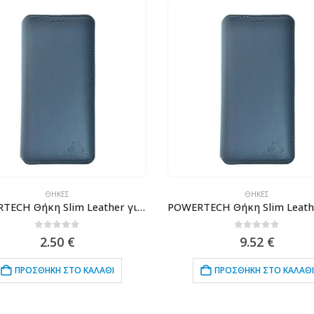
ΘΉΚΕΣ
ΘΉΚΕΣ
POWERTECH Θήκη Slim Leather για Samsung J4 2018, γκρι
0
out of 5
0
out of 5
2.50
€
9.52
€
ΠΡΟΣΘΉΚΗ ΣΤΟ ΚΑΛΆΘΙ
ΠΡΟΣΘΉΚΗ ΣΤΟ ΚΑΛΆΘΙ