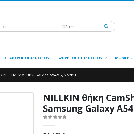
Όλα
ΣΤΑΘΕΡΟΊ ΥΠΟΛΟΓΙΣΤΈΣ
ΦΟΡΗΤΟΊ ΥΠΟΛΟΓΙΣΤΈΣ
MOBILE
D PRO ΓΙΑ SAMSUNG GALAXY A54 5G, ΜΑΎΡΗ
NILLKIN θήκη CamShi
Samsung Galaxy A54
0
out of 5