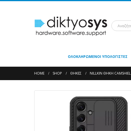
ΟΛΟΚΛΗΡΩΜΈΝΟΙ ΥΠΟΛΟΓΙΣΤΈΣ
HOME
SHOP
ΘΉΚΕΣ
NILLKIN ΘΉΚΗ CAMSHIEL