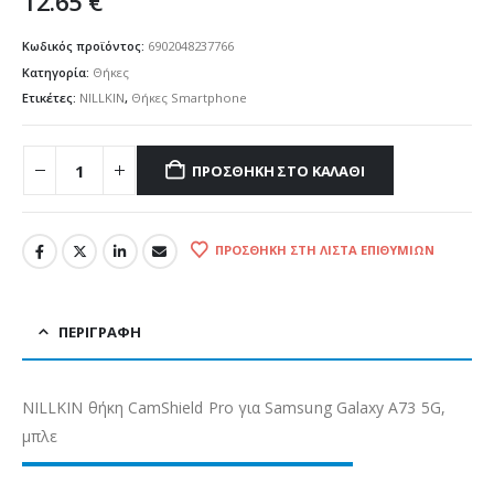
12.65
€
Κωδικός προϊόντος:
6902048237766
Κατηγορία:
Θήκες
Ετικέτες:
NILLKIN
,
Θήκες Smartphone
ΠΡΟΣΘΉΚΗ ΣΤΟ ΚΑΛΆΘΙ
ΠΡΟΣΘΉΚΗ ΣΤΗ ΛΊΣΤΑ ΕΠΙΘΥΜΙΏΝ
ΠΕΡΙΓΡΑΦΉ
NILLKIN θήκη CamShield Pro για Samsung Galaxy A73 5G,
μπλε