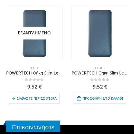
ΕΞΑΝΤΛΗΜΈΝΟ
ΘΉΚΕΣ
ΘΉΚΕΣ
POWERTECH Θήκη Slim Leather για Samsung S9, γκρι
POWERTECH Θήκη Slim Leather για Xiaomi Redmi Note 6, γκρι
0
out of 5
0
out of 5
9.52
€
9.52
€
ΔΙΑΒΆΣΤΕ ΠΕΡΙΣΣΌΤΕΡΑ
ΠΡΟΣΘΉΚΗ ΣΤΟ ΚΑΛΆΘΙ
Επικοινωνήστε