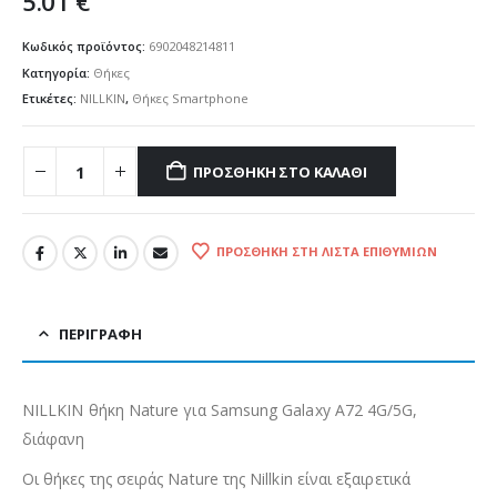
5.01
€
Κωδικός προϊόντος:
6902048214811
Κατηγορία:
Θήκες
Ετικέτες:
NILLKIN
,
Θήκες Smartphone
ΠΡΟΣΘΉΚΗ ΣΤΟ ΚΑΛΆΘΙ
ΠΡΟΣΘΉΚΗ ΣΤΗ ΛΊΣΤΑ ΕΠΙΘΥΜΙΏΝ
ΠΕΡΙΓΡΑΦΉ
NILLKIN θήκη Nature για Samsung Galaxy A72 4G/5G,
διάφανη
Οι θήκες της σειράς Nature της Nillkin είναι εξαιρετικά