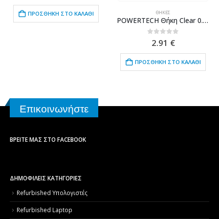
ΘΉΚΕΣ
ΠΡΟΣΘΉΚΗ ΣΤΟ ΚΑΛΆΘΙ
POWERTECH Θήκη Clear 0.5mm TPU MOB-1314 για Xiaomi Mi 9 SE, διάφανη
0
out of 5
2.91
€
ΠΡΟΣΘΉΚΗ ΣΤΟ ΚΑΛΆΘΙ
Επικοινωνήστε
ΒΡΕΊΤΕ ΜΑΣ ΣΤΟ FACEBOOK
ΔΗΜΟΦΙΛΕΙΣ ΚΑΤΗΓΟΡΙΕΣ
Refurbished Υπολογιστές
Refurbished Laptop