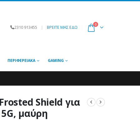
0
2310 913455
|
ΒΡΕΙΤΕ ΜΑΣ ΕΔΩ
ΠΕΡΙΦΕΡΕΙΑΚΆ
GAMING
rosted Shield για
 5G, μαύρη