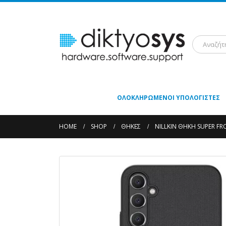
ΟΛΟΚΛΗΡΩΜΈΝΟΙ ΥΠΟΛΟΓΙΣΤΈΣ
HOME
SHOP
ΘΉΚΕΣ
NILLKIN ΘΉΚΗ SUPER FR