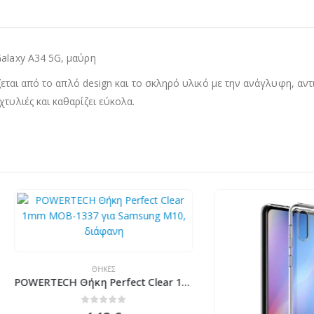
Galaxy A34 5G, μαύρη
ρίζεται από το απλό design και το σκληρό υλικό με την ανάγλυφη, α
τυλιές και καθαρίζει εύκολα.
ΘΉΚΕΣ
POWERTECH Θήκη Perfect Clear 1mm MOB-1337 για Samsung M10, διάφανη
0
out of 5