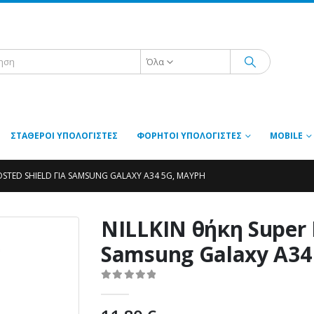
Όλα
ΣΤΑΘΕΡΟΊ ΥΠΟΛΟΓΙΣΤΈΣ
ΦΟΡΗΤΟΊ ΥΠΟΛΟΓΙΣΤΈΣ
MOBILE
OSTED SHIELD ΓΙΑ SAMSUNG GALAXY A34 5G, ΜΑΎΡΗ
NILLKIN θήκη Super F
Samsung Galaxy A34
0
out of 5