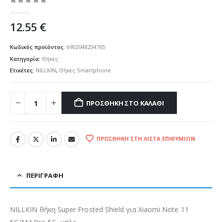
0
out of 5
12.55
€
Κωδικός προϊόντος:
6902048234765
Κατηγορία:
Θήκες
Ετικέτες:
NILLKIN
,
Θήκες Smartphone
ΠΡΟΣΘΉΚΗ ΣΤΟ ΚΑΛΆΘΙ
ΠΡΟΣΘΉΚΗ ΣΤΗ ΛΊΣΤΑ ΕΠΙΘΥΜΙΏΝ
ΠΕΡΙΓΡΑΦΉ
NILLKIN θήκη Super Frosted Shield για Xiaomi Note 11