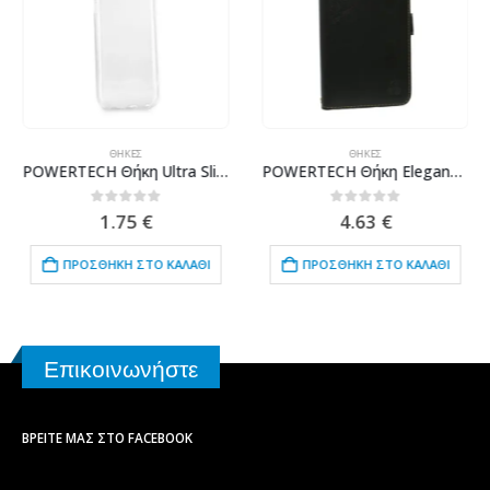
ΘΉΚΕΣ
ΘΉΚΕΣ
POWERTECH Θήκη Ultra Slim MOB-1310 για Xiaomi Mi 9 SE, διάφανη
POWERTECH Θήκη Elegance Leather για Leagoo M8/M8 Pro, Black
0
out of 5
0
out of 5
1.75
€
4.63
€
ΠΡΟΣΘΉΚΗ ΣΤΟ ΚΑΛΆΘΙ
ΠΡΟΣΘΉΚΗ ΣΤΟ ΚΑΛΆΘΙ
Επικοινωνήστε
ΒΡΕΊΤΕ ΜΑΣ ΣΤΟ FACEBOOK