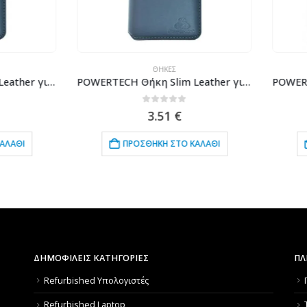
ΘΉΚΕΣ
ΘΉΚΕΣ
POWERTECH Θήκη Slim Leather για Samsung A5 2018, γκρι
0
out of 5
0
out of 5
3.51
€
0.75
€
ΠΡΟΣΘΉΚΗ ΣΤΟ ΚΑΛΆΘΙ
ΠΡΟΣΘΉΚΗ ΣΤΟ ΚΑΛΆΘΙ
ΔΗΜΟΦΙΛΕΙΣ ΚΑΤΗΓΟΡΙΕΣ
ΠΛ
Refurbished Υπολογιστές
Refurbished Laptop