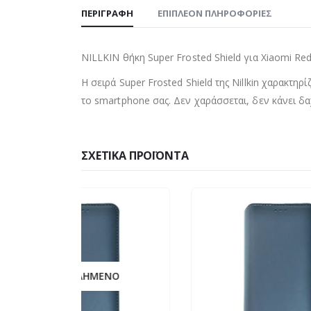
ΠΕΡΙΓΡΑΦΉ
ΕΠΙΠΛΈΟΝ ΠΛΗΡΟΦΟΡΊΕΣ
NILLKIN θήκη Super Frosted Shield για Xiaomi Re
Η σειρά Super Frosted Shield της Nillkin χαρακτη
το smartphone σας. Δεν χαράσσεται, δεν κάνει δαχ
ΣΧΕΤΙΚΆ ΠΡΟΪΌΝΤΑ
ΝΟ