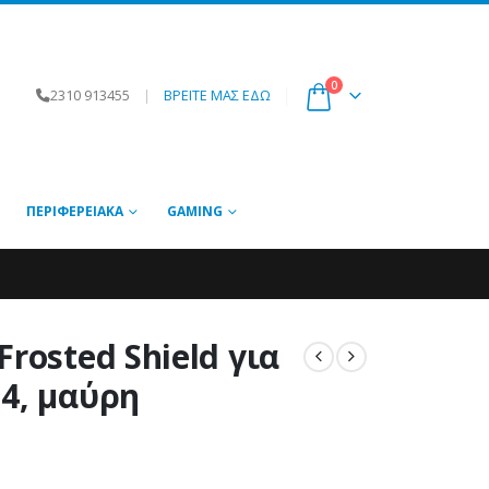
0
2310 913455
|
ΒΡΕΙΤΕ ΜΑΣ ΕΔΩ
ΠΕΡΙΦΕΡΕΙΑΚΆ
GAMING
rosted Shield για
4, μαύρη