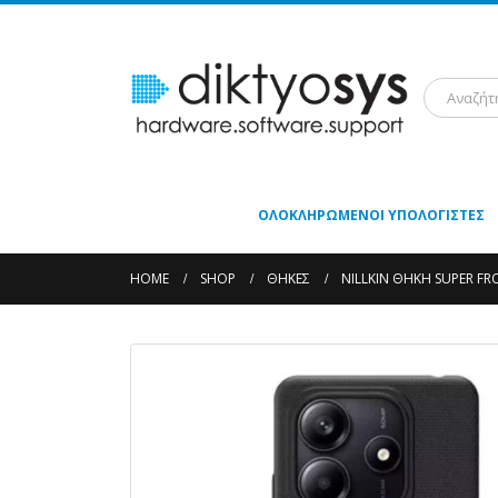
ΟΛΟΚΛΗΡΩΜΈΝΟΙ ΥΠΟΛΟΓΙΣΤΈΣ
HOME
SHOP
ΘΉΚΕΣ
NILLKIN ΘΉΚΗ SUPER FRO