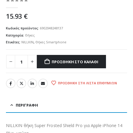
0
out of 5
15.93
€
Κωδικός προϊόντος:
6902048248137
Κατηγορία:
Θήκες
Ετικέτες:
NILLKIN
,
Θήκες Smartphone
ΠΡΟΣΘΉΚΗ ΣΤΟ ΚΑΛΆΘΙ
ΠΡΟΣΘΉΚΗ ΣΤΗ ΛΊΣΤΑ ΕΠΙΘΥΜΙΏΝ
ΠΕΡΙΓΡΑΦΉ
NILLKIN θήκη Super Frosted Shield Pro για Apple iPhone 14