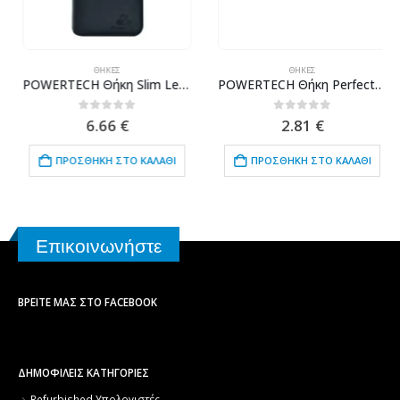
ΘΉΚΕΣ
ΘΉΚΕΣ
POWERTECH Θήκη Slim Leather για Samsung A5 2018, μαύρη
POWERTECH Θήκη Perfect Clear 1mm MOB-1344 για Samsung S10 5G, διάφανη
0
out of 5
0
out of 5
6.66
€
2.81
€
ΠΡΟΣΘΉΚΗ ΣΤΟ ΚΑΛΆΘΙ
ΠΡΟΣΘΉΚΗ ΣΤΟ ΚΑΛΆΘΙ
Επικοινωνήστε
ΒΡΕΊΤΕ ΜΑΣ ΣΤΟ FACEBOOK
ΔΗΜΟΦΙΛΕΙΣ ΚΑΤΗΓΟΡΙΕΣ
Refurbished Υπολογιστές