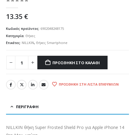
0
out of 5
13.35
€
Κωδικός προϊόντος:
6902048248175
Κατηγορία:
Θήκες
Ετικέτες:
NILLKIN
,
Θήκες Smartphone
ΠΡΟΣΘΉΚΗ ΣΤΟ ΚΑΛΆΘΙ
ΠΡΟΣΘΉΚΗ ΣΤΗ ΛΊΣΤΑ ΕΠΙΘΥΜΙΏΝ
ΠΕΡΙΓΡΑΦΉ
NILLKIN θήκη Super Frosted Shield Pro για Apple iPhone 14