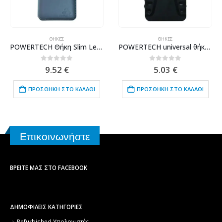
ΘΉΚΕΣ
ΘΉΚΕΣ
POWERTECH Θήκη Slim Leather για Xiaomi Redmi Note 6, γκρι
POWERTECH universal θήκη κινητού με ring PT-530, έως 7.5 x 14.5cm, μαύρη
0
out of 5
0
out of 5
9.52
€
5.03
€
ΠΡΟΣΘΉΚΗ ΣΤΟ ΚΑΛΆΘΙ
ΠΡΟΣΘΉΚΗ ΣΤΟ ΚΑΛΆΘΙ
Επικοινωνήστε
ΒΡΕΊΤΕ ΜΑΣ ΣΤΟ FACEBOOK
ΔΗΜΟΦΙΛΕΙΣ ΚΑΤΗΓΟΡΙΕΣ
Refurbished Υπολογιστές