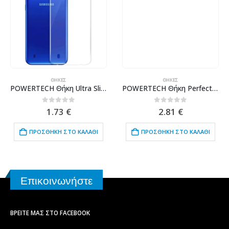
ΘΉΚΕΣ
ΘΉΚΕΣ
POWERTECH Θήκη Ultra Slim για SAMSUNG Galaxy M10, διάφανη
POWERTECH Θήκη Perfect Clear 1mm MOB-1344 για Samsung S10 5G, διάφανη
0
out of 5
0
out of 5
1.73
€
2.81
€
ΠΡΟΣΘΉΚΗ ΣΤΟ ΚΑΛΆΘΙ
ΠΡΟΣΘΉΚΗ ΣΤΟ ΚΑΛΆΘΙ
Επικοινωνήστε
ΒΡΕΊΤΕ ΜΑΣ ΣΤΟ FACEBOOK