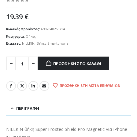
0
out of 5
19.39
€
Κωδικός προϊόντος:
6902048265714
Κατηγορία:
Θήκες
Ετικέτες:
NILLKIN
,
Θήκες Smartphone
ΠΡΟΣΘΉΚΗ ΣΤΟ ΚΑΛΆΘΙ
ΠΡΟΣΘΉΚΗ ΣΤΗ ΛΊΣΤΑ ΕΠΙΘΥΜΙΏΝ
ΠΕΡΙΓΡΑΦΉ
NILLKIN θήκη Super Frosted Shield Pro Magnetic για iPhone