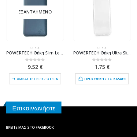
ΕΞΑΝΤΛΗΜΈΝΟ
ΘΉΚΕΣ
ΘΉΚΕΣ
POWERTECH Θήκη Slim Leather για Samsung S9, γκρι
POWERTECH Θήκη Ultra Slim MOB-1310 για Xiaomi Mi 9 SE, διάφανη
0
out of 5
0
out of 5
9.52
€
1.75
€
ΔΙΑΒΆΣΤΕ ΠΕΡΙΣΣΌΤΕΡΑ
ΠΡΟΣΘΉΚΗ ΣΤΟ ΚΑΛΆΘΙ
Επικοινωνήστε
ΒΡΕΊΤΕ ΜΑΣ ΣΤΟ FACEBOOK