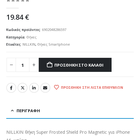
0
out of 5
19.84
€
Κωδικός προϊόντος:
6902048286597
Κατηγορία:
Θήκες
Ετικέτες:
NILLKIN
,
Θήκες Smartphone
ΠΡΟΣΘΉΚΗ ΣΤΟ ΚΑΛΆΘΙ
ΠΡΟΣΘΉΚΗ ΣΤΗ ΛΊΣΤΑ ΕΠΙΘΥΜΙΏΝ
ΠΕΡΙΓΡΑΦΉ
NILLKIN θήκη Super Frosted Shield Pro Magnetic για iPhone