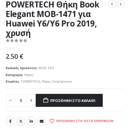
POWERTECH Θήκη Βook
Elegant MOB-1471 για
Huawei Y6/Y6 Pro 2019,
χρυσή
0
out of 5
2.50
€
Κωδικός προϊόντος:
MOB-1471
Κατηγορία:
Θήκες
Ετικέτες:
POWERTECH
,
Θήκες Smartphone
ΠΡΟΣΘΉΚΗ ΣΤΟ ΚΑΛΆΘΙ
ΠΡΟΣΘΉΚΗ ΣΤΗ ΛΊΣΤΑ ΕΠΙΘΥΜΙΏΝ