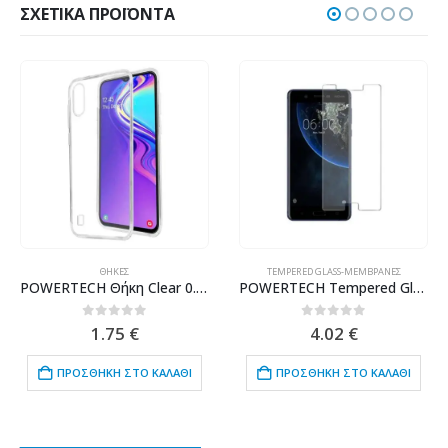
ΣΧΕΤΙΚΆ ΠΡΟΪΌΝΤΑ
ΘΉΚΕΣ
TEMPERED GLASS-ΜΕΜΒΡΆΝΕΣ
POWERTECH Θήκη Clear 0.5mm TPU για SAMSUNG Galaxy M10, διάφανη
POWERTECH Tempered Glass 9H(0.33MM), για Nokia 5
0
out of 5
0
out of 5
1.75
€
4.02
€
ΠΡΟΣΘΉΚΗ ΣΤΟ ΚΑΛΆΘΙ
ΠΡΟΣΘΉΚΗ ΣΤΟ ΚΑΛΆΘΙ