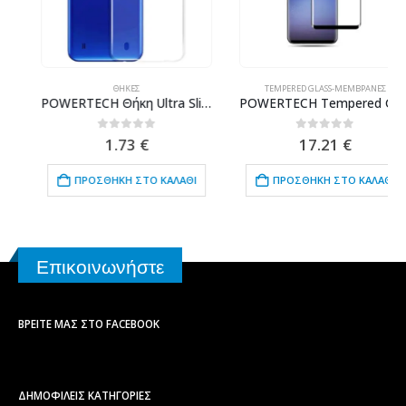
ΘΉΚΕΣ
TEMPERED GLASS-ΜΕΜΒΡΆΝΕΣ
POWERTECH Θήκη Ultra Slim για SAMSUNG Galaxy M10, διάφανη
POWERTECH Tempered Glass 3D, Mini, Full glue, για Samsung S9, Black
0
out of 5
0
out of 5
1.73
€
17.21
€
ΠΡΟΣΘΉΚΗ ΣΤΟ ΚΑΛΆΘΙ
ΠΡΟΣΘΉΚΗ ΣΤΟ ΚΑΛΆΘΙ
Επικοινωνήστε
ΒΡΕΊΤΕ ΜΑΣ ΣΤΟ FACEBOOK
ΔΗΜΟΦΙΛΕΙΣ ΚΑΤΗΓΟΡΙΕΣ