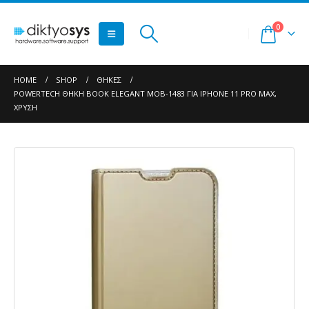
0
HOME
SHOP
ΘΉΚΕΣ
POWERTECH ΘΉΚΗ ΒOOK ELEGANT MOB-1483 ΓΙΑ IPHONE 11 PRO MAX,
ΧΡΥΣΉ