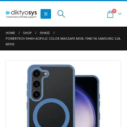
0
HOME
SHOP
ΘΉΚΕΣ
POWERTECH ΘΉΚΗ ACRYLIC COLOR MAGSAFE MOB-1948 ΓΙΑ SAMSUNG S24,
ΜΠΛΕ