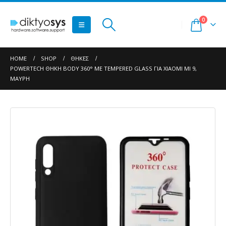
0
HOME
SHOP
ΘΉΚΕΣ
POWERTECH ΘΉΚΗ BODY 360° ΜΕ TEMPERED GLASS ΓΙΑ XIAOMI MI 9,
ΜΑΎΡΗ