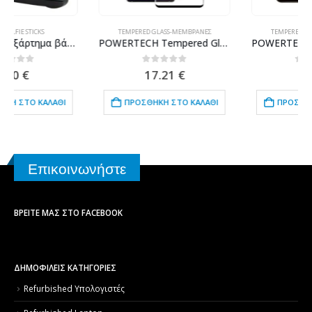
TEMPERED GLASS-ΜΕΜΒΡΆΝΕΣ
TEMPERED GLASS-ΜΕΜΒΡΆΝΕΣ
POWERTECH Tempered Glass 3D, half glue, curved, Samsung S10 Plus, μαύρο
POWERTECH Tempered Glass 9H(0.33MM) για Samsung A20/A30(S)/A50(S) 2019
0
out of 5
0
out of 5
17.21
€
4.02
€
ΠΡΟΣΘΉΚΗ ΣΤΟ ΚΑΛΆΘΙ
ΠΡΟΣΘΉΚΗ ΣΤΟ ΚΑΛΆΘΙ
Επικοινωνήστε
ΒΡΕΊΤΕ ΜΑΣ ΣΤΟ FACEBOOK
ΔΗΜΟΦΙΛΕΙΣ ΚΑΤΗΓΟΡΙΕΣ
Refurbished Υπολογιστές