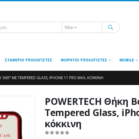
Όλα
ΣΤΑΘΕΡΟΊ ΥΠΟΛΟΓΙΣΤΈΣ
ΦΟΡΗΤΟΊ ΥΠΟΛΟΓΙΣΤΈΣ
MOBILE
360° ΜΕ TEMPERED GLASS, IPHONE 11 PRO MAX, ΚΌΚΚΙΝΗ
POWERTECH Θήκη Bo
Tempered Glass, iPh
κόκκινη
0
out of 5