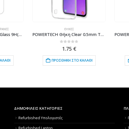
ΘΉΚΕΣ
TEMPERED GLASS-ΜΕΜΒΡΆΝΕΣ
POWERTECH Θήκη Clear 0.5mm TPU για SAMSUNG Galaxy M10, διάφανη
0
out of 5
0
out of 5
1.75
€
0.75
€
ΠΡΟΣΘΉΚΗ ΣΤΟ ΚΑΛΆΘΙ
ΠΡΟΣΘΉΚΗ ΣΤΟ ΚΑΛΆΘΙ
ΔΗΜΟΦΙΛΕΙΣ ΚΑΤΗΓΟΡΙΕΣ
ΠΛ
Refurbished Υπολογιστές
Refurbished Laptop