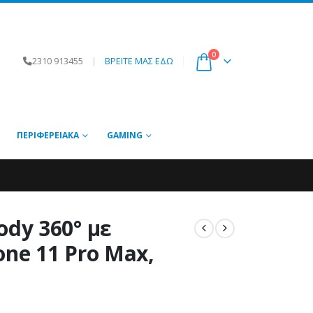
0
2310 913455
|
ΒΡΕΙΤΕ ΜΑΣ ΕΔΩ
ΠΕΡΙΦΕΡΕΙΑΚΆ
GAMING
dy 360° με
one 11 Pro Max,