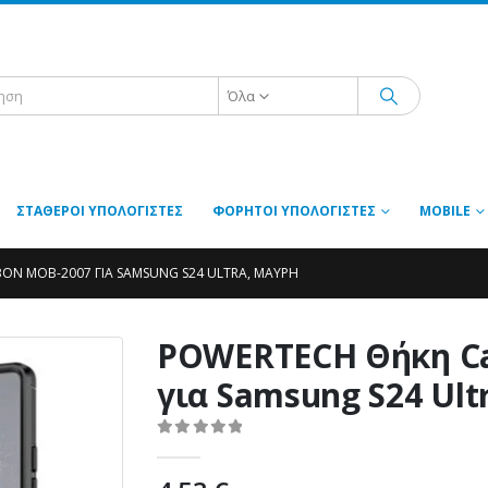
Όλα
ΣΤΑΘΕΡΟΊ ΥΠΟΛΟΓΙΣΤΈΣ
ΦΟΡΗΤΟΊ ΥΠΟΛΟΓΙΣΤΈΣ
MOBILE
N MOB-2007 ΓΙΑ SAMSUNG S24 ULTRA, ΜΑΎΡΗ
POWERTECH Θήκη C
για Samsung S24 Ult
0
out of 5