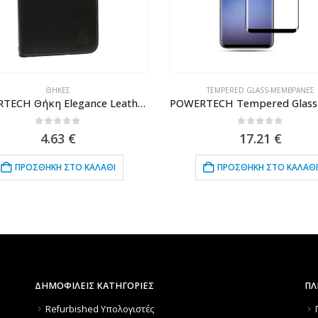
ΘΉΚΕΣ
TEMPERED GLASS-ΜΕΜΒΡΆΝΕΣ
POWERTECH Θήκη Elegance Leather για Leagoo M8/M8 Pro, Black
0
out of 5
0
out of 5
4.63
€
17.21
€
ΠΡΟΣΘΉΚΗ ΣΤΟ ΚΑΛΆΘΙ
ΠΡΟΣΘΉΚΗ ΣΤΟ ΚΑΛΆΘΙ
ΔΗΜΟΦΙΛΕΙΣ ΚΑΤΗΓΟΡΙΕΣ
ΠΛ
Refurbished Υπολογιστές