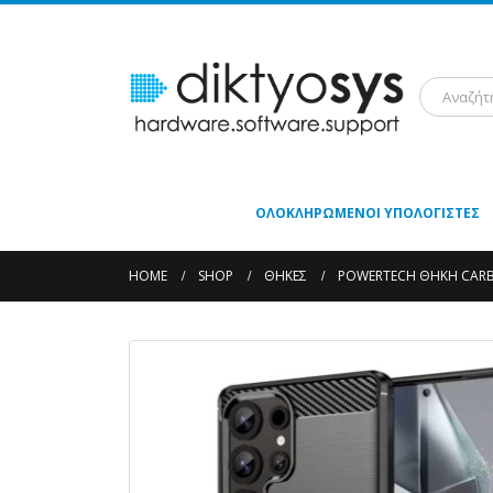
ΟΛΟΚΛΗΡΩΜΈΝΟΙ ΥΠΟΛΟΓΙΣΤΈΣ
HOME
SHOP
ΘΉΚΕΣ
POWERTECH ΘΉΚΗ CARBO